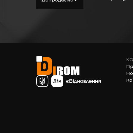
Витратні матеріали
Загальнобудівельні
матеріали
Покрівельні
матеріали
Пиломатеріали
Електрика
КО
Пр
Сантехніка,
Но
водопровід,
Ко
вентиляція