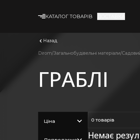
КАТАЛОГ ТОВАРІВ
ДОСТАВКА
Що шука
Дивитис
Будівельні суміші
Назад
Клейові суміші
Dirom
Загальнобудівельні матеріали
Садовий
Гіпсокартон
ГРАБЛІ
Профіль та
комплектуючі
Утеплювач
Армувальні матеріали
Будівельна хімія
Лакофарбові
0 товарів
Ціна
матеріали
Немає резул
Кріплення
Допродаємо