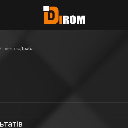
єте?
ь всі
 інвентар
Граблі
ьтатів