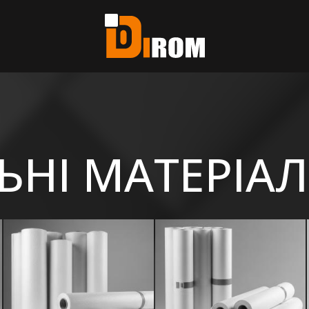
єте?
ь всі
ЬНІ МАТЕРІА