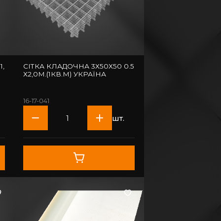
1,
СІТКА КЛАДОЧНА 3Х50Х50 0.5
Х2,0М.(1КВ.М) УКРАЇНА
16-17-041
шт.