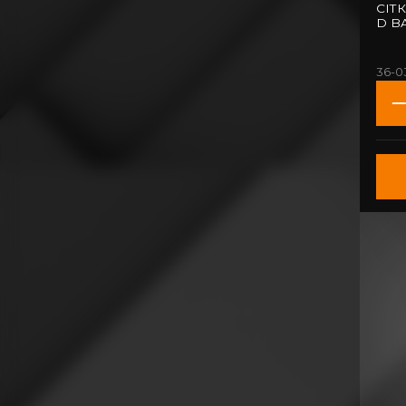
СІТ
D BA
36-0