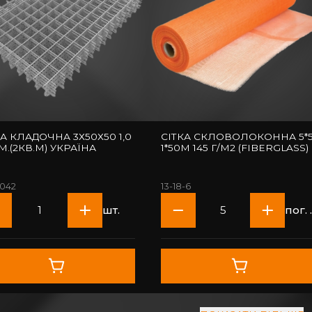
КА КЛАДОЧНА 3Х50Х50 1,0
СІТКА СКЛОВОЛОКОННА 5*
0М.(2КВ.М) УКРАЇНА
1*50М 145 Г/М2 (FIBERGLASS)
-042
13-18-6
шт.
п