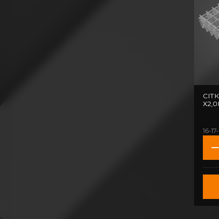
СІТ
Х2,
16-17