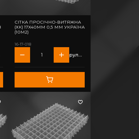
СІТКА ПРОСІЧНО-ВИТЯЖНА
Н
(ХК) 17X40ММ 0,5 ММ УКРАЇНА
(10M2)
16-17-018
н
рулон