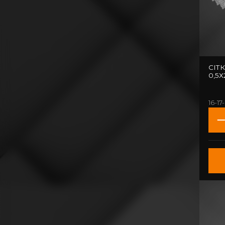
СІТ
0,5Х
16-17