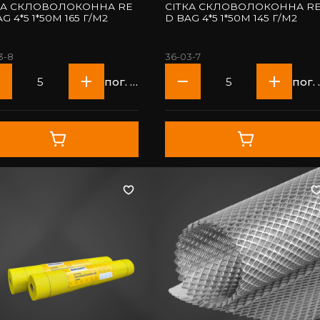
КА СКЛОВОЛОКОННА RE
СІТКА СКЛОВОЛОКОННА R
G 4*5 1*50М 165 Г/М2
D BAG 4*5 1*50М 145 Г/М2
3-8
36-03-7
пог. м
п