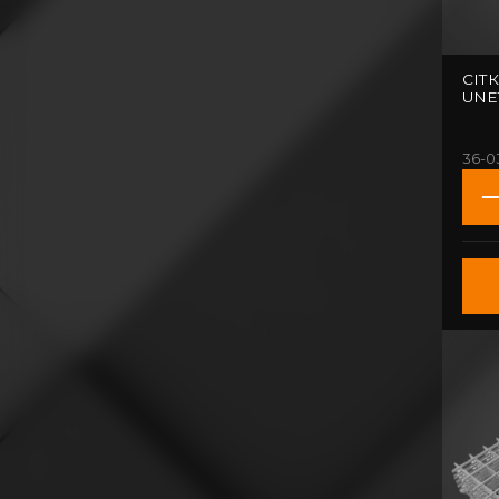
СІТ
UNET
36-0