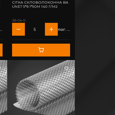
E
СІТКА СКЛОВОЛОКОННА BA
UNET 5*6 1*50М 140 Г/М2
36-04-0
ог. м
пог. м