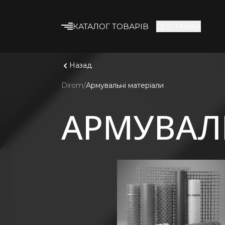
КАТАЛОГ ТОВАРІВ
ДОСТАВКА
Що шука
Дивитис
Будівельні суміші
Назад
Клейові суміші
Dirom
Армувальні матеріали
Гіпсокартон
АРМУВАЛ
Профіль та
комплектуючі
Утеплювач
Армувальні матеріали
Будівельна хімія
Лакофарбові
матеріали
Кріплення