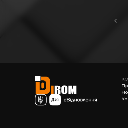
КО
Пр
Но
Ко