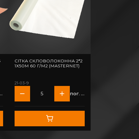
5
СІТКА СКЛОВОЛОКОННА 2*2
1Х50М 60 Г/М2 (MASTERNET)
21-03-9
ог. м
пог. м