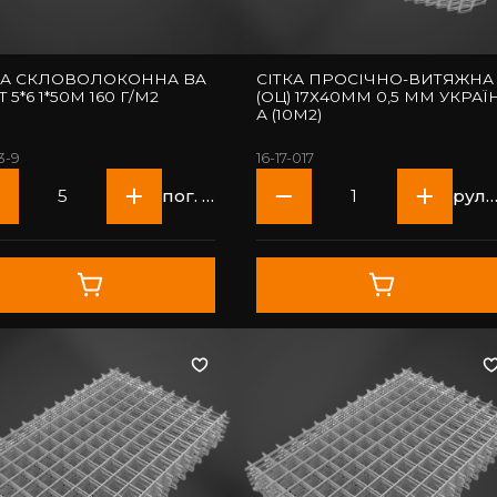
КА СКЛОВОЛОКОННА BA
СІТКА ПРОСІЧНО-ВИТЯЖНА
 5*6 1*50М 160 Г/М2
(ОЦ) 17Х40ММ 0,5 ММ УКРАЇ
А (10M2)
3-9
16-17-017
пог. м
руло