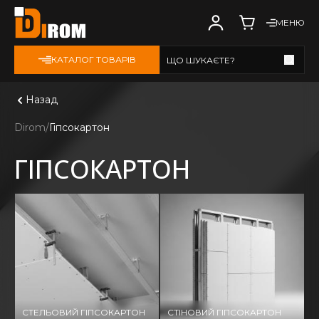
МЕНЮ
КАТАЛОГ ТОВАРІВ
ЩО ШУКАЄТЕ?
Дивитись всі
Назад
Dirom
Гіпсокартон
ГІПСОКАРТОН
СТЕЛЬОВИЙ ГІПСОКАРТОН
СТІНОВИЙ ГІПСОКАРТОН
А