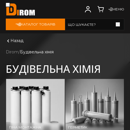
МЕНЮ
КАТАЛОГ ТОВАРІВ
ЩО ШУКАЄТЕ?
Дивитись всі
Назад
Dirom
Будівельна хімія
БУДІВЕЛЬНА ХІМІЯ
ПІНА МОНТАЖНА
ГЕРМЕТИК
К