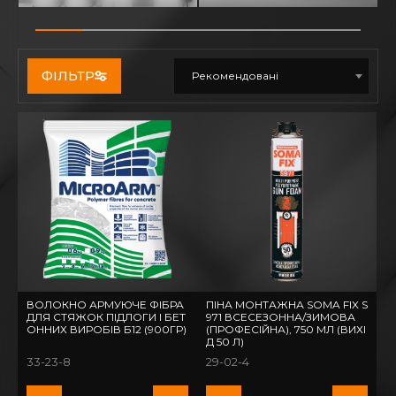
ФІЛЬТР
Рекомендовані
ВОЛОКНО АРМУЮЧЕ ФІБРА
ПІНА МОНТАЖНА SOMA FIX S
ДЛЯ СТЯЖОК ПІДЛОГИ І БЕТ
971 ВСЕСЕЗОННА/ЗИМОВА
ОННИХ ВИРОБІВ Б12 (900ГР)
(ПРОФЕСІЙНА), 750 МЛ (ВИХІ
Д 50 Л)
33-23-8
29-02-4