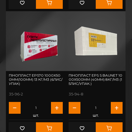
ПІНОПЛАСТ EPS70 1000Х50
ПІНОПЛАСТ EPS S BAUNET 10
0ММ(100ММ) 13 КГ/М3 (6ЛИС/
00Х500ММ (40ММ) 8КГ/М3 (1
УПАК)
5ЛИС/УПАК.)
35-96-2
35-94-8
шт.
шт.