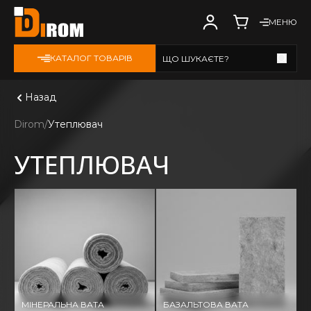
МЕНЮ
КАТАЛОГ ТОВАРІВ
ЩО ШУКАЄТЕ?
Дивитись всі
Назад
Dirom
Утеплювач
УТЕПЛЮВАЧ
МІНЕРАЛЬНА ВАТА
БАЗАЛЬТОВА ВАТА
П