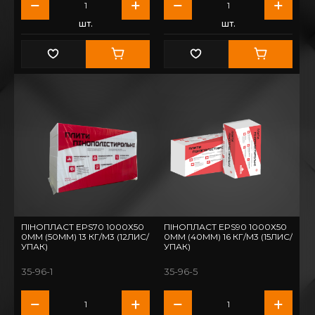
шт.
шт.
ПІНОПЛАСТ EPS70 1000Х50
ПІНОПЛАСТ EPS90 1000Х50
0ММ (50ММ) 13 КГ/М3 (12ЛИС/
0ММ (40ММ) 16 КГ/М3 (15ЛИС/
УПАК)
УПАК)
35-96-1
35-96-5