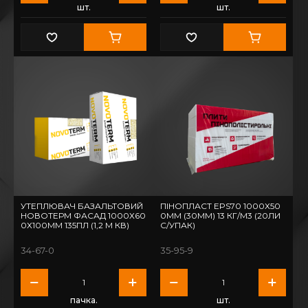
шт.
шт.
УТЕПЛЮВАЧ БАЗАЛЬТОВИЙ
ПІНОПЛАСТ EPS70 1000Х50
НОВОТЕРМ ФАСАД 1000Х60
0ММ (30ММ) 13 КГ/М3 (20ЛИ
0Х100ММ 135ПЛ (1,2 М КВ)
С/УПАК)
34-67-0
35-95-9
пачка.
шт.