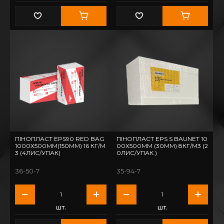
ПІНОПЛАСТ EPS90 RED BAG
ПІНОПЛАСТ EPS S BAUNET 10
1000Х500ММ(150ММ) 16 КГ/М
00Х500ММ (30ММ) 8КГ/М3 (2
3 (4ЛИС/УПАК)
0ЛИС/УПАК.)
36-50-7
35-94-7
шт.
шт.