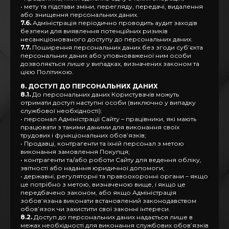
• мету та підстави зміни, перегляду, передачі, видалення
або знищення персональних даних.
7.6.
Адміністрація періодично проводить аудит заходів
безпеки для виявлення потенційних ризиків
несанкціонованого доступу до персональних даних.
7.7.
Поширення персональних даних без згоди суб’єкта
персональних даних або уповноваженої ним особи
дозволяється лише у випадках, визначених законом та
цією Політикою.
8. ДОСТУП ДО ПЕРСОНАЛЬНИХ ДАНИХ
8.1.
До персональних даних Користувачів можуть
отримати доступ наступні особи (виключно у випадку
службової необхідності):
• персонал Адміністрації Сайту – працівники, які мають
працювати з такими даними для виконання своїх
трудових і функціональних обов’язків;
• Продавці, контрагенти та їхній персонал з метою
виконання замовлення Покупця;
• контрагенти та/або роботи Сайту для ведення обліку,
звітності або надання юридичної допомоги;
• державні, регуляторні та правоохоронні органи – якщо
це потрібно з метою, визначеною вище, і якщо це
передбачено законом, або якщо Адміністрація
зобов’язана виконати встановлений законодавством
обов’язок чи захистити свої законні інтереси.
8.2.
Доступ до персональних даних надається лише в
межах необхідності для виконання службових обов’язків