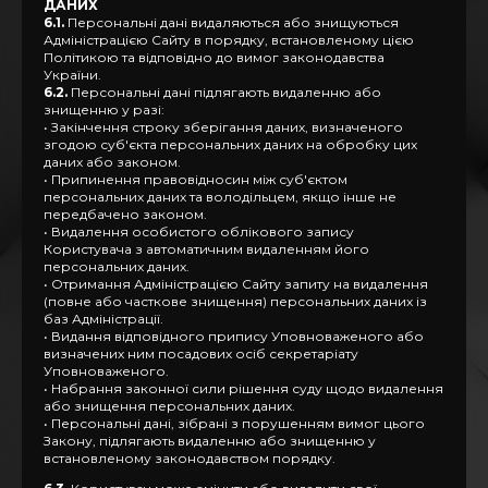
ДАНИХ
6.1.
Персональні дані видаляються або знищуються
Адміністрацією Сайту в порядку, встановленому цією
Політикою та відповідно до вимог законодавства
України.
6.2.
Персональні дані підлягають видаленню або
знищенню у разі:
• Закінчення строку зберігання даних, визначеного
згодою суб'єкта персональних даних на обробку цих
даних або законом.
• Припинення правовідносин між суб'єктом
персональних даних та володільцем, якщо інше не
передбачено законом.
• Видалення особистого облікового запису
Користувача з автоматичним видаленням його
персональних даних.
• Отримання Адміністрацією Сайту запиту на видалення
(повне або часткове знищення) персональних даних із
баз Адміністрації.
• Видання відповідного припису Уповноваженого або
визначених ним посадових осіб секретаріату
Уповноваженого.
• Набрання законної сили рішення суду щодо видалення
або знищення персональних даних.
• Персональні дані, зібрані з порушенням вимог цього
Закону, підлягають видаленню або знищенню у
встановленому законодавством порядку.