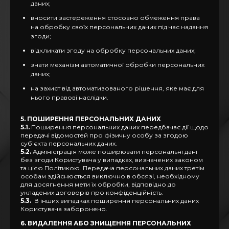
даних;
вносити застереження стосовно обмеження права
на обробку своїх персональних даних під час надання
згоди;
відкликати згоду на обробку персональних даних;
знати механізм автоматичної обробки персональних
даних;
на захист від автоматизованого рішення, яке має для
нього правові наслідки.
5. ПОШИРЕННЯ ПЕРСОНАЛЬНИХ ДАНИХ
5.1.
Поширення персональних даних передбачає дії щодо
передачі відомостей про фізичну особу за згодою
суб'єкта персональних даних.
5.2.
Адміністрація може поширювати персональні дані
без згоди Користувача у випадках, визначених законом
та цією Політикою. Передача персональних даних третім
особам здійснюється виключно в обсязі, необхідному
для досягнення мети їх обробки, відповідно до
укладених договорів про конфіденційність.
5.3.
В інших випадках поширення персональних даних
Користувача заборонено.
6. ВИДАЛЕННЯ АБО ЗНИЩЕННЯ ПЕРСОНАЛЬНИХ