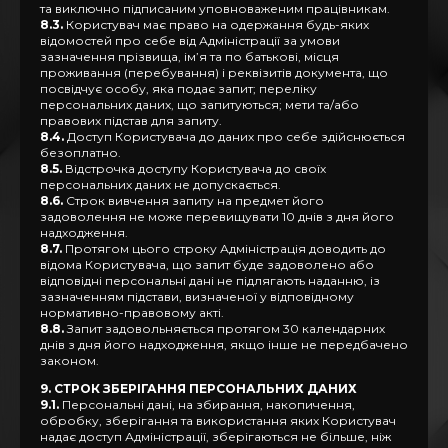
та виключно підписаним уповноваженим працівникам.
8.3.
Користувач має право на одержання будь-яких
відомостей про себе від Адміністрації за умови
зазначення прізвища, ім’я та по батькові, місця
проживання (перебування) і реквізитів документа, що
посвідчує особу, яка подає запит; переліку
персональних даних, що запитуються; мети та/або
правових підстав для запиту.
8.4.
Доступ Користувача до даних про себе здійснюється
безоплатно.
8.5.
Відстрочка доступу Користувача до своїх
персональних даних не допускається.
8.6.
Строк вивчення запиту на предмет його
задоволення не може перевищувати 10 днів з дня його
надходження.
8.7.
Протягом цього строку Адміністрація доводить до
відома Користувача, що запит буде задоволено або
відповідні персональні дані не підлягають наданню, із
зазначенням підстави, визначеної у відповідному
нормативно-правовому акті.
8.8.
Запит задовольняється протягом 30 календарних
днів з дня його надходження, якщо інше не передбачено
законом.
9. СТРОК ЗБЕРІГАННЯ ПЕРСОНАЛЬНИХ ДАНИХ
9.1.
Персональні дані, на збирання, накопичення,
обробку, зберігання та використання яких Користувач
надає доступ Адміністрації, зберігаються не більше, ніж