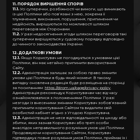
11. ПОРЯДОК ВИРІШЕННЯ СПОРІВ
11.1.
Усі суперечки, розбіжності чи вимоги, що виникають
із цієї Політики або пов’язані з нею, зокрема її
тлумачення, виконання, порушення, припинення чи
недійсність, вирішуються по можливості шляхом
переговорів між Сторонами.
11.2.
У разі недосягнення згоди шляхом переговорів такі
суперечки вирішуються у судовому порядку відповідно
до чинного законодавства України.
12. ДОДАТКОВІ УМОВИ
12.1.
Якщо Користувач не погоджується з умовами цієї
Політики, він має негайно припинити використання
Сайту.
12.2.
Адміністрація залишає за собою право змінити
умови цієї Політики в будь-який момент. В такому
випадку оновлена редакція буде розміщена на сторінці
за посиланням:
https://dirom.ua/page/privacy-policy
.
Адміністрація рекомендує Користувачам час від часу
ознайомлюватися з положеннями Політики. У разі
незгоди із внесеними змінами Користувач зобов’язаний
припинити користування Сайтом та видалити свій
особистий кабінет згідно з Угодою Користувача.
12.3.
Адміністрація не несе відповідальності за шкоду або
збитки, яких зазнав Користувач або треті особи
внаслідок неправильного розуміння умов цієї Політики.
Продовжуючи користування Сайтом, Користувач
підтверджує повне розуміння умов Політики, приймає їх і