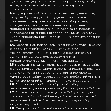
відомості чи сукупність відомостей про фізичну особу,
яка ідентифікована або може бути конкретно
ідентифікована.
1.3.
Під терміном «Обробка персональних даних» слід
розуміти будь-яку дію або сукупність дій, таких як
збирання, реєстрація, накопичення, зберігання,
адаптування, зміна, поновлення, використання і
поширення (розповсюдження, реалізація, передача),
знеособлення, знищення персональних даних, у тому
числі з використанням інформаційних (автоматизованих)
систем.
1.4.
Володільцем персональних даних користувачів Сайту
є ТОВ “ДІРОМ КИЇВ” (код ЄДРПОУ 42035072,
місцезнаходження 01103, м.Київ, Печерський район,
вулиця Менделєєва, буд.12, оф.94/1, e-mail:
buh@dirom.com.ua
) (далі – “Адміністрація Сайту”).
1.5.
Продавці, які здійснюють продаж товарів через Сайт,
є окремими володільцями персональних даних покупців
у межах виконання замовлень, отриманих через Сайт.
Адміністрація Сайту передає їм лише необхідний мінімум
даних, визначений для виконання такого замовлення.
1.6.
Адміністрація здійснює збір та обробку
персональних даних при взаємодії Користувача з Сайтом.
1.7.
Для використання функціоналу Сайту Користувач
створює особистий кабінет та добровільно надає свої
персональні дані, зобов’язується підтримувати їх у
актуальному стані.
1.8.
Створюючи обліковий запис або оформлюючи