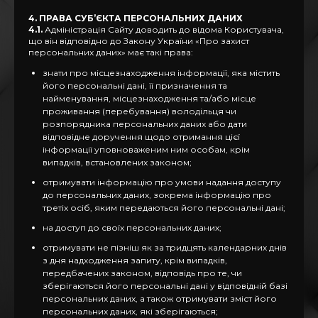
4. ПРАВА СУБ’ЄКТА ПЕРСОНАЛЬНИХ ДАНИХ
4.1.
Адміністрація Сайту доводить до відома Користувача,
що він відповідно до Закону України «Про захист
персональних даних» має такі права:
знати про місцезнаходження інформації, яка містить
його персональні дані, її призначення та
найменування, місцезнаходження та/або місце
проживання (перебування) володільця чи
розпорядника персональних даних або дати
відповідне доручення щодо отримання цієї
інформації уповноваженим ним особам, крім
випадків, встановлених законом;
отримувати інформацію про умови надання доступу
до персональних даних, зокрема інформацію про
третіх осіб, яким передаються його персональні дані;
на доступ до своїх персональних даних;
отримувати не пізніш як за тридцять календарних днів
з дня надходження запиту, крім випадків,
передбачених законом, відповідь про те, чи
зберігаються його персональні дані у відповідній базі
персональних даних, а також отримувати зміст його
персональних даних, які зберігаються;