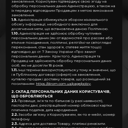
замовлення, Користувач підтверджує свою згоду на
обробку персональних даних Адміністрацією, а також на
їх передачу відповідним Продавцям з метою виконання
замовлення.
1.9.
Адміністрація обмежується збором мінімального
обсягу інформації, необхідного виключно для
досягнення мети, що встановлена даною Політикою.
1.10.
Адміністрація не здійснює обробку чутливих
персональних даних (як-от відомостей про расове або
етнічне походження, політичні, релігійні чи світоглядні
переконання, стан здоров’я, статеве життя тощо)
відповідно до ст. 7 Закону України «Про захист
персональних даних». Крім того, Адміністрація та
Продавці не здійснюють обробку персональних даних
осіб, які не досягли 18 років.
1.11.
Інші терміни використовуються у тому ж значенні, що
і в Публічному договорі (оферті) на замовлення,
купівлю-продаж і доставку товарів, що розміщений за
посиланням:
https://dirom.com.ua/page/policy
.
2. СКЛАД ПЕРСОНАЛЬНИХ ДАНИХ КОРИСТУВАЧІВ,
ЩО ОБРОБЛЯЮТЬСЯ
2.1.
Прізвище, ім’я та по-батькові (у разі наявності),
паспортні дані, реєстраційний номер облікової картки
платника податків, дата народження.
2.2.
Засоби зв’язку з Користувачем, як-то е-мейл, номер
телефону.
2.3.
Адреса для доставки Товару, платіжні реквізити.