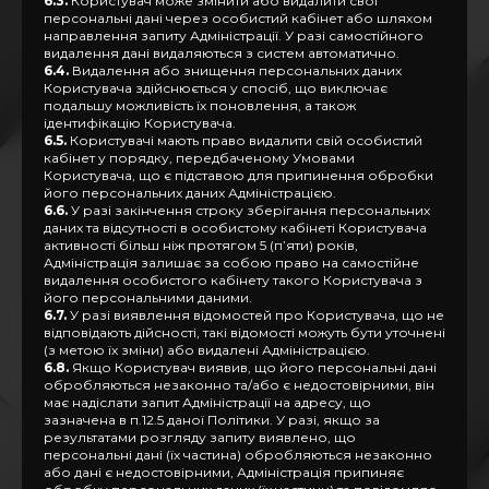
6.3.
Користувач може змінити або видалити свої
персональні дані через особистий кабінет або шляхом
направлення запиту Адміністрації. У разі самостійного
видалення дані видаляються з систем автоматично.
6.4.
Видалення або знищення персональних даних
Користувача здійснюється у спосіб, що виключає
подальшу можливість їх поновлення, а також
ідентифікацію Користувача.
6.5.
Користувачі мають право видалити свій особистий
кабінет у порядку, передбаченому Умовами
Користувача, що є підставою для припинення обробки
його персональних даних Адміністрацією.
6.6.
У разі закінчення строку зберігання персональних
даних та відсутності в особистому кабінеті Користувача
активності більш ніж протягом 5 (п’яти) років,
Адміністрація залишає за собою право на самостійне
видалення особистого кабінету такого Користувача з
його персональними даними.
6.7.
У разі виявлення відомостей про Користувача, що не
відповідають дійсності, такі відомості можуть бути уточнені
(з метою їх зміни) або видалені Адміністрацією.
6.8.
Якщо Користувач виявив, що його персональні дані
обробляються незаконно та/або є недостовірними, він
має надіслати запит Адміністрації на адресу, що
зазначена в п.12.5 даної Політики. У разі, якщо за
результатами розгляду запиту виявлено, що
персональні дані (їх частина) обробляються незаконно
або дані є недостовірними, Адміністрація припиняє