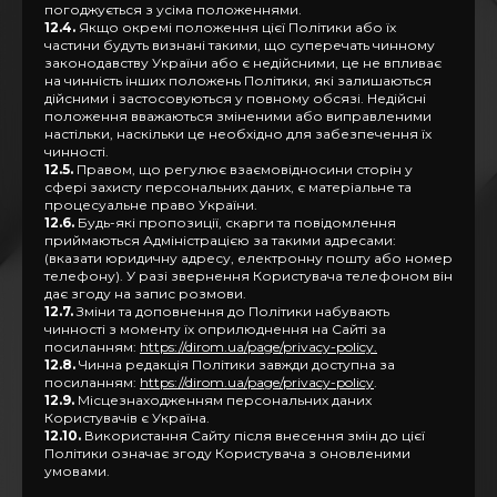
погоджується з усіма положеннями.
12.4.
Якщо окремі положення цієї Політики або їх
частини будуть визнані такими, що суперечать чинному
законодавству України або є недійсними, це не впливає
на чинність інших положень Політики, які залишаються
дійсними і застосовуються у повному обсязі. Недійсні
положення вважаються зміненими або виправленими
настільки, наскільки це необхідно для забезпечення їх
чинності.
12.5.
Правом, що регулює взаємовідносини сторін у
сфері захисту персональних даних, є матеріальне та
процесуальне право України.
12.6.
Будь-які пропозиції, скарги та повідомлення
приймаються Адміністрацією за такими адресами:
(вказати юридичну адресу, електронну пошту або номер
телефону). У разі звернення Користувача телефоном він
дає згоду на запис розмови.
12.7.
Зміни та доповнення до Політики набувають
чинності з моменту їх оприлюднення на Сайті за
посиланням:
https://dirom.ua/page/privacy-policy.
12.8.
Чинна редакція Політики завжди доступна за
посиланням:
https://dirom.ua/page/privacy-policy
.
12.9.
Місцезнаходженням персональних даних
Користувачів є Україна.
12.10.
Використання Сайту після внесення змін до цієї
Політики означає згоду Користувача з оновленими
умовами.