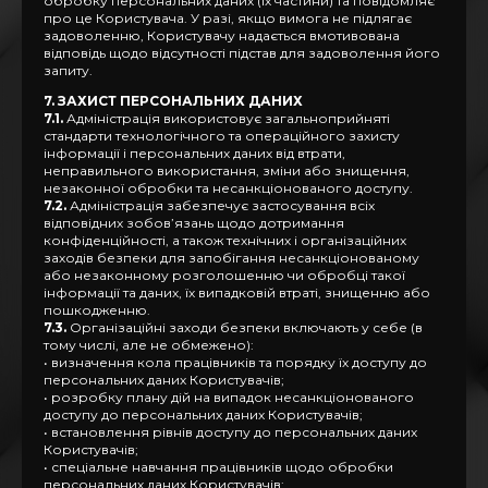
обробку персональних даних (їх частини) та повідомляє
про це Користувача. У разі, якщо вимога не підлягає
задоволенню, Користувачу надається вмотивована
відповідь щодо відсутності підстав для задоволення його
запиту.
7. ЗАХИСТ ПЕРСОНАЛЬНИХ ДАНИХ
7.1.
Адміністрація використовує загальноприйняті
стандарти технологічного та операційного захисту
інформації і персональних даних від втрати,
неправильного використання, зміни або знищення,
незаконної обробки та несанкціонованого доступу.
7.2.
Адміністрація забезпечує застосування всіх
відповідних зобов’язань щодо дотримання
конфіденційності, а також технічних і організаційних
заходів безпеки для запобігання несанкціонованому
або незаконному розголошенню чи обробці такої
інформації та даних, їх випадковій втраті, знищенню або
пошкодженню.
7.3.
Організаційні заходи безпеки включають у себе (в
тому числі, але не обмежено):
• визначення кола працівників та порядку їх доступу до
персональних даних Користувачів;
• розробку плану дій на випадок несанкціонованого
доступу до персональних даних Користувачів;
• встановлення рівнів доступу до персональних даних
Користувачів;
• спеціальне навчання працівників щодо обробки
персональних даних Користувачів;