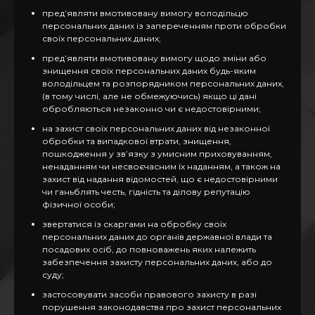
пред’являти вмотивовану вимогу володільцю
персональних даних із запереченням проти обробки
своїх персональних даних;
пред’являти вмотивовану вимогу щодо зміни або
знищення своїх персональних даних будь-яким
володільцем та розпорядником персональних даних,
(в тому числі, але не обмежуючись) якщо ці дані
обробляються незаконно чи є недостовірними;
на захист своїх персональних даних від незаконної
обробки та випадкової втрати, знищення,
пошкодження у зв’язку з умисним приховуванням,
ненаданням чи несвоєчасним їх наданням, а також на
захист від надання відомостей, що є недостовірними
чи ганьблять честь, гідність та ділову репутацію
фізичної особи;
звертатися із скаргами на обробку своїх
персональних даних до органів державної влади та
посадових осіб, до повноважень яких належить
забезпечення захисту персональних даних, або до
суду;
застосовувати засоби правового захисту в разі
порушення законодавства про захист персональних