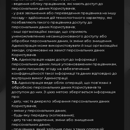
• ведення обліку працівників, які мають доступ до
персональних даних Користувачів;
• у разі звільнення або переведення працівника на іншу
посаду – здійснення дій технологічного характеру, які
позбавляють такого працівника доступу до
персональних даних Користувачів;
• інші організаційні заходи, що сприяють
унеможливленню несанкціонованого доступу або
обробки персональних даних, їх зміни або знищення.
Адміністрація може використовувати й інші організаційні
заходи, спрямовані на захист персональних даних
Користувачів.
7.4.
Адміністрація надає доступ до інформації і
персональних даних лише уповноваженим працівникам,
які дали письмову згоду на забезпечення
конфіденційності такої інформації та даних відповідно до
внутрішніх вимог Адміністрації.
7.5.
Адміністрація веде облік операцій, що пов’язані з
обробкою персональних даних Користувачів та
доступом до них. З цією метою зберігається інформація
про:
• дату, час та джерело збирання персональних даних
Користувачів;
• зміни у персональних даних;
• будь-яку передачу (копіювання);
• дату та час видалення, зміни або знищення
персональних даних;
• працівника, який здійснив одну з таких операцій;