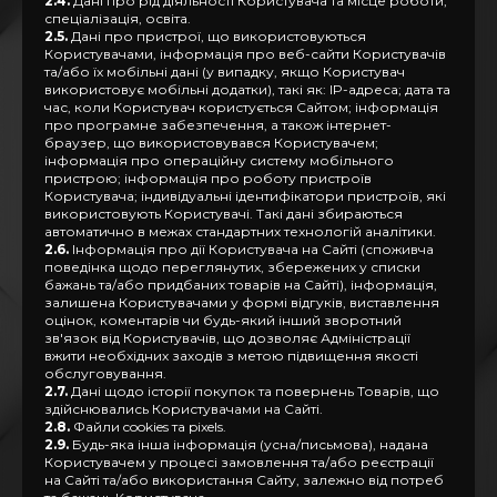
2.4.
Дані про рід діяльності Користувача та місце роботи,
спеціалізація, освіта.
2.5.
Дані про пристрої, що використовуються
Користувачами, інформація про веб-сайти Користувачів
та/або їх мобільні дані (у випадку, якщо Користувач
використовує мобільні додатки), такі як: IP-адреса; дата та
час, коли Користувач користується Сайтом; інформація
про програмне забезпечення, а також інтернет-
браузер, що використовувався Користувачем;
інформація про операційну систему мобільного
пристрою; інформація про роботу пристроїв
Користувача; індивідуальні ідентифікатори пристроїв, які
використовують Користувачі. Такі дані збираються
автоматично в межах стандартних технологій аналітики.
2.6.
Інформація про дії Користувача на Сайті (споживча
поведінка щодо переглянутих, збережених у списки
бажань та/або придбаних товарів на Сайті), інформація,
залишена Користувачами у формі відгуків, виставлення
оцінок, коментарів чи будь-який інший зворотний
зв'язок від Користувачів, що дозволяє Адміністрації
вжити необхідних заходів з метою підвищення якості
обслуговування.
2.7.
Дані щодо історії покупок та повернень Товарів, що
здійснювались Користувачами на Сайті.
2.8.
Файли cookies та pixels.
2.9.
Будь-яка інша інформація (усна/письмова), надана
Користувачем у процесі замовлення та/або реєстрації
на Сайті та/або використання Сайту, залежно від потреб