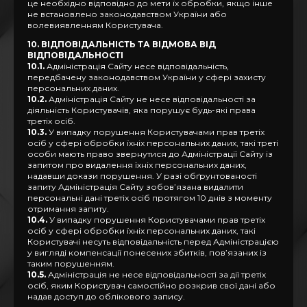
це необхідно відповідно до мети їх обробки, якщо інше
не встановлено законодавством України або
волевиявленням Користувача.
10. ВІДПОВІДАЛЬНІСТЬ ТА ВІДМОВА ВІД
ВІДПОВІДАЛЬНОСТІ
10.1.
Адміністрація Сайту несе відповідальність,
передбачену законодавством України у сфері захисту
персональних даних.
10.2.
Адміністрація Сайту не несе відповідальності за
діяльність Користувачів, яка порушує будь-які права
третіх осіб.
10.3.
У випадку порушення Користувачами прав третіх
осіб у сфері обробки їхніх персональних даних, такі треті
особи мають право звернутися до Адміністрації Сайту із
запитом про видалення їхніх персональних даних,
надавши докази порушення. У разі обґрунтованості
запиту Адміністрація Сайту зобов’язана видалити
персональні дані третіх осіб протягом 10 днів з моменту
отримання запиту.
10.4.
У випадку порушення Користувачами прав третіх
осіб у сфері обробки їхніх персональних даних, такі
Користувачі несуть відповідальність перед Адміністрацією
у вигляді компенсації понесених збитків, пов’язаних із
таким порушенням.
10.5.
Адміністрація не несе відповідальності за дії третіх
осіб, яким Користувач самостійно розкрив свої дані або
надав доступ до облікового запису.