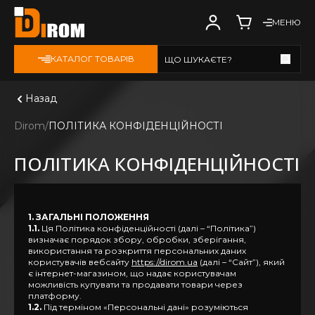
МЕНЮ
КАТАЛОГ ТОВАРІВ
ЩО ШУКАЄТЕ?
Дивитись всі
Назад
Dirom
ПОЛІТИКА КОНФІДЕНЦІЙНОСТІ
ПОЛІТИКА КОНФІДЕНЦІЙНОСТІ
1. ЗАГАЛЬНІ ПОЛОЖЕННЯ
1.1.
Ця Політика конфіденційності (далі – “Політика”)
визначає порядок збору, обробки, зберігання,
використання та розкриття персональних даних
користувачів вебсайту
https://dirom.ua
(далі – “Сайт”), який
є інтернет-магазином, що надає користувачам
можливість купувати та продавати товари через
платформу.
1.2.
Під терміном «Персональні дані» розуміються