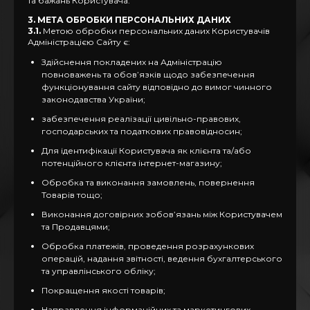
та бажань Користувача.
3. МЕТА ОБРОБКИ ПЕРСОНАЛЬНИХ ДАНИХ
3.1.
Метою обробки персональних даних Користувачів
Адміністрацією Сайту є:
Здійснення покладених на Адміністрацію
повноважень та обов’язків щодо забезпечення
функціонування сайту відповідно до вимог чинного
законодавства України;
забезпечення реалізації цивільно-правових,
господарських та податкових правовідносин;
Для ідентифікації Користувача як клієнта та/або
потенційного клієнта інтернет-магазину;
Обробка та виконання замовлень, повернення
Товарів тощо;
Виконання договірних зобов’язань між Користувачем
та Продавцями;
Обробка платежів, проведення розрахункових
операцій, надання звітності, ведення бухгалтерського
та управлінського обліку;
Покращення якості товарів;
Направлення інформаційних та маркетингових