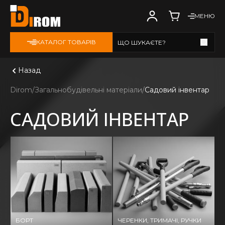
МЕНЮ
КАТАЛОГ ТОВАРІВ
ЩО ШУКАЄТЕ?
Дивитись всі
Назад
Dirom
Загальнобудівельні матеріали
Садовий інвентар
САДОВИЙ ІНВЕНТАР
БОРТ
ЧЕРЕНКИ, ТРИМАЧІ, РУЧКИ
Г