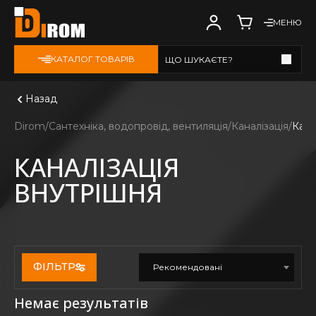
МЕНЮ
КАТАЛОГ ТОВАРІВ
ЩО ШУКАЄТЕ?
Дивитись всі
Назад
Dirom
Сантехніка, водопровід, вентиляція
Каналізація
Кана
КАНАЛІЗАЦІЯ
ВНУТРІШНЯ
ФІЛЬТР
Рекомендовані
Немає результатів