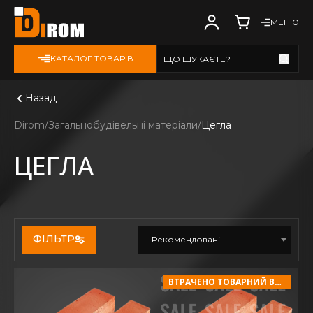
МЕНЮ
КАТАЛОГ ТОВАРІВ
ЩО ШУКАЄТЕ?
Дивитись всі
Назад
Dirom
Загальнобудівельні матеріали
Цегла
ЦЕГЛА
ФІЛЬТР
Рекомендовані
ВТРАЧЕНО ТОВАРНИЙ ВИГЛЯД!