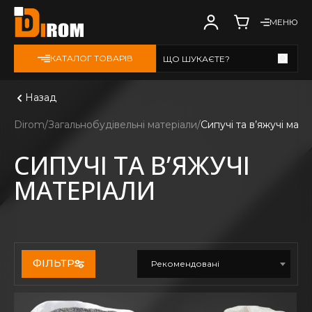
МЕНЮ
КАТАЛОГ ТОВАРІВ
ЩО ШУКАЄТЕ?
Дивитись всі
Назад
Dirom
Загальнобудівельні матеріали
Сипучі та в’яжучі мате
СИПУЧІ ТА В’ЯЖУЧІ
МАТЕРІАЛИ
ФІЛЬТР
Рекомендовані