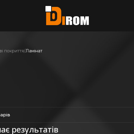
єте?
ь всі
ві покриття
Ламінат
варів
ає результатів