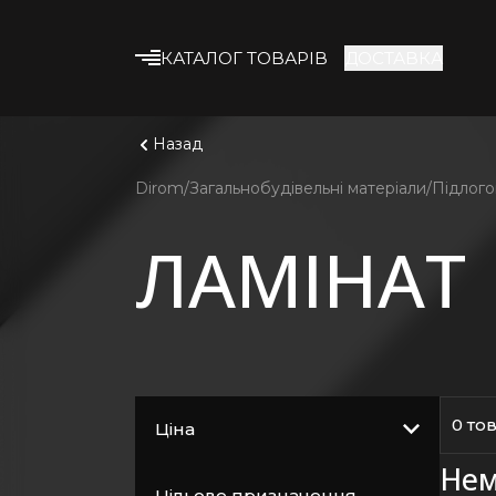
КАТАЛОГ ТОВАРІВ
ДОСТАВКА
Що шука
Дивитис
Будівельні суміші
Назад
Клейові суміші
Dirom
Загальнобудівельні матеріали
Підлого
Гіпсокартон
ЛАМІНАТ
Профіль та
комплектуючі
Утеплювач
Армувальні матеріали
Будівельна хімія
Лакофарбові
0 то
Ціна
матеріали
Нем
Кріплення
Цільове призначення