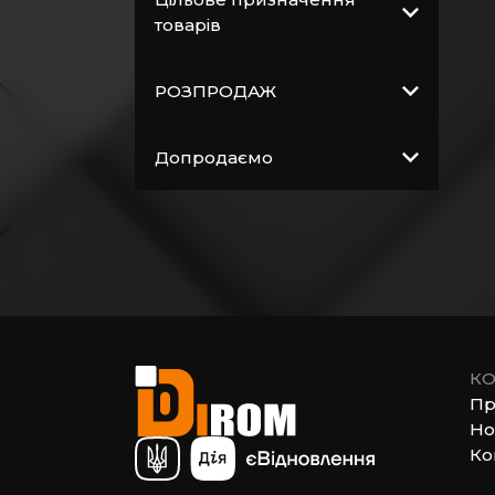
Витратні матеріали
товарів
Загальнобудівельні
матеріали
РОЗПРОДАЖ
Покрівельні
матеріали
Допродаємо
Пиломатеріали
Електрика
Сантехніка,
водопровід,
вентиляція
КО
Пр
Но
Ко