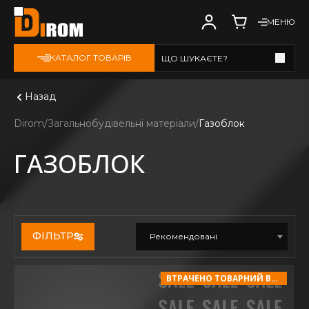
МЕНЮ
КАТАЛОГ ТОВАРІВ
ЩО ШУКАЄТЕ?
Дивитись всі
Назад
Dirom
Загальнобудівельні матеріали
Газоблок
ГАЗОБЛОК
ФІЛЬТР
Рекомендовані
ВТРАЧЕНО ТОВАРНИЙ ВИГЛЯД!