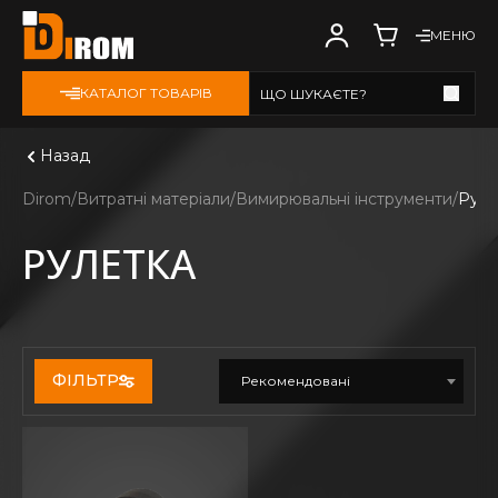
МЕНЮ
КАТАЛОГ ТОВАРІВ
ЩО ШУКАЄТЕ?
Дивитись всі
Назад
Dirom
Витратні матеріали
Вимирювальні інструменти
Руле
РУЛЕТКА
ФІЛЬТР
Рекомендовані