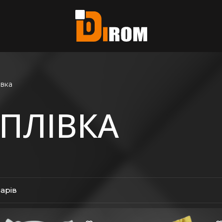
єте?
ь всі
івка
ПЛІВКА
варів