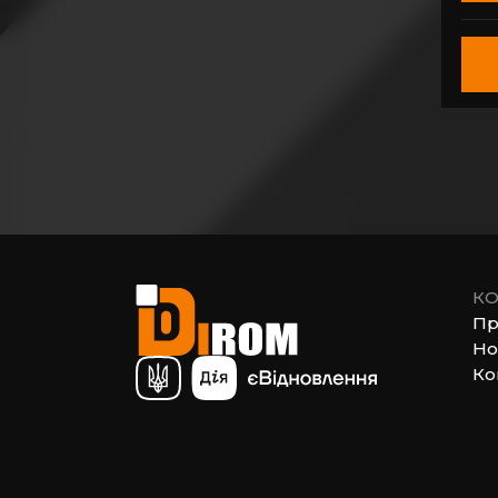
КО
Пр
Но
Ко