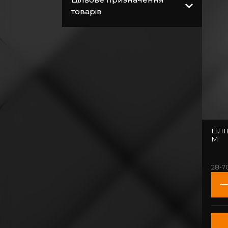
Витратні матеріали
товарів
Загальнобудівельні
матеріали
Покрівельні
матеріали
Пиломатеріали
Електрика
Сантехніка,
водопровід,
ПЛІВК
вентиляція
М
28-7