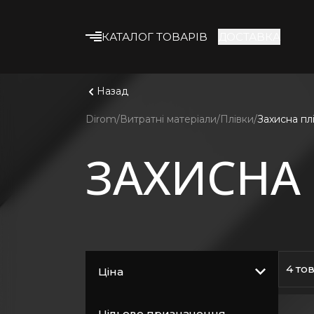
КАТАЛОГ ТОВАРІВ
ДОСТАВКА
Що шука
Дивитис
Будівельні суміші
Назад
Клейові суміші
Dirom
Витратні матеріали
Плівки
Захисна пл
Гіпсокартон
ЗАХИСНА 
Профіль та
комплектуючі
Утеплювач
Армувальні матеріали
Будівельна хімія
Лакофарбові
4 то
Ціна
матеріали
Кріплення
Цільове призначення