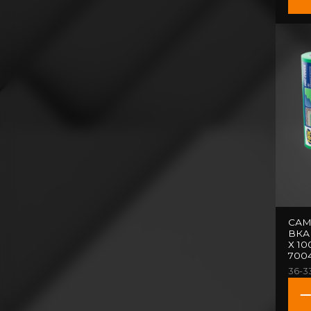
САМ
ВКА
Х 1
700
36-3