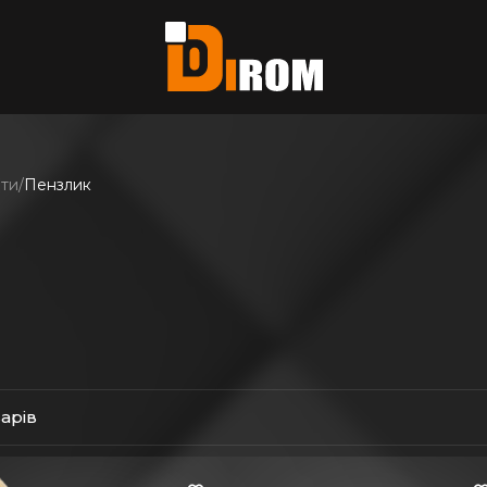
єте?
ь всі
нти
Пензлик
варів