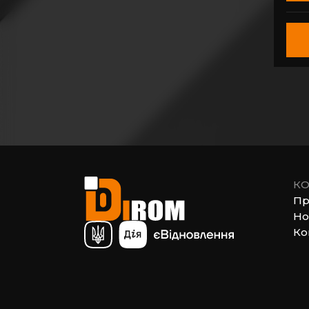
КО
Пр
Но
Ко