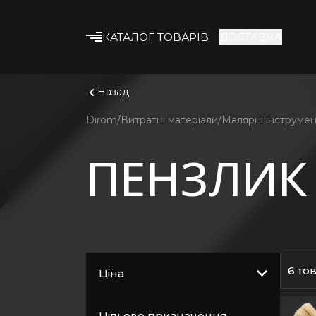
КАТАЛОГ ТОВАРІВ
ДОСТАВКА
Що шука
Дивитис
Будівельні суміші
Назад
Клейові суміші
Dirom
Витратні матеріали
Малярні інструме
Гіпсокартон
ПЕНЗЛИК
Профіль та
комплектуючі
Утеплювач
Армувальні матеріали
Будівельна хімія
Лакофарбові
6 то
Ціна
матеріали
Кріплення
Цільове призначення