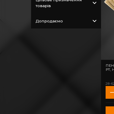
Витратні матеріали
товарів
Загальнобудівельні
матеріали
Допродаємо
Покрівельні
матеріали
Пиломатеріали
Електрика
Сантехніка,
водопровід,
ПЕН
вентиляція
РТ,
28-6