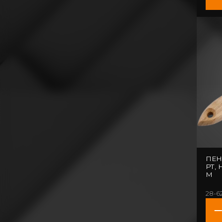
ПЕН
РТ,
М
28-6