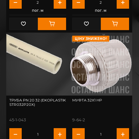
пог. м
пог. м
ЦІНУ ЗНИЖЕНО!
ТРУБА PN 20 32 (EKOPLASTIK
МУФТА 32Х1 НР
STR032P20X)
45-1-043
9-64-2