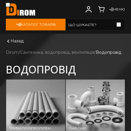
МЕНЮ
КАТАЛОГ ТОВАРІВ
ЩО ШУКАЄТЕ?
Дивитись всі
Назад
Dirom
Сантехніка, водопровід, вентиляція
Водопровід
ВОДОПРОВІД
ТРУБИ ПОЛІПРОПІЛЕН
СИФОНИ
Ф