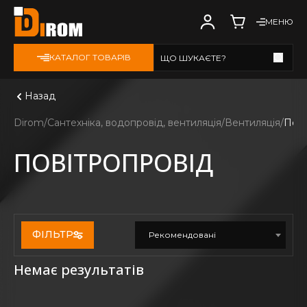
МЕНЮ
КАТАЛОГ ТОВАРІВ
ЩО ШУКАЄТЕ?
Дивитись всі
Назад
Dirom
Сантехніка, водопровід, вентиляція
Вентиляція
Пові
ПОВІТРОПРОВІД
ФІЛЬТР
Рекомендовані
Немає результатів