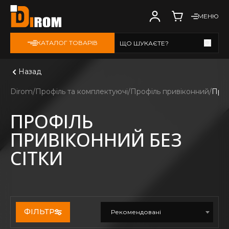
МЕНЮ
КАТАЛОГ ТОВАРІВ
ЩО ШУКАЄТЕ?
Дивитись всі
Назад
Dirom
Профіль та комплектуючі
Профіль привіконний
Проф
ПРОФІЛЬ
ПРИВІКОННИЙ БЕЗ
СІТКИ
ФІЛЬТР
Рекомендовані