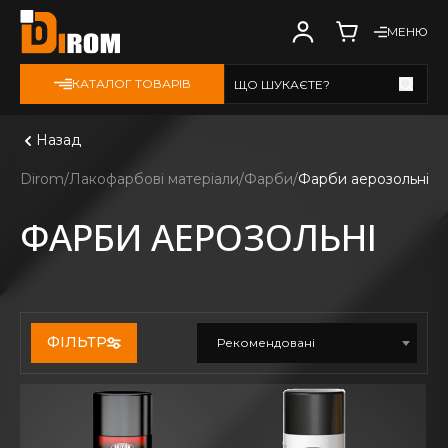
МЕНЮ
КАТАЛОГ ТОВАРІВ
ЩО ШУКАЄТЕ?
Дивитись всі
Назад
Dirom
Лакофарбові матеріали
Фарби
Фарби аерозольні
ФАРБИ АЕРОЗОЛЬНІ
ФІЛЬТР
Рекомендовані