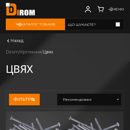
МЕНЮ
КАТАЛОГ ТОВАРІВ
ЩО ШУКАЄТЕ?
Дивитись всі
Назад
Dirom
Кріплення
Цвях
ЦВЯХ
ФІЛЬТР
Рекомендовані