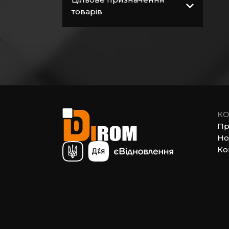
Витратні матеріали
товарів
Загальнобудівельні
матеріали
Покрівельні
матеріали
Пиломатеріали
Електрика
КО
Сантехніка,
Пр
водопровід,
Но
вентиляція
Ко