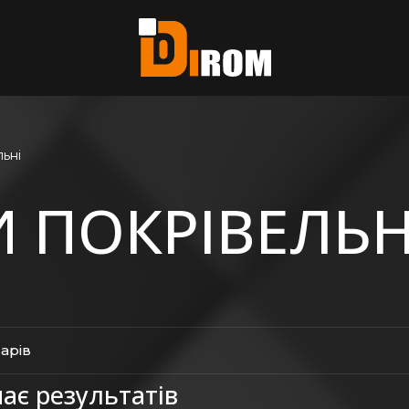
єте?
ь всі
льні
 ПОКРІВЕЛЬН
варів
ає результатів