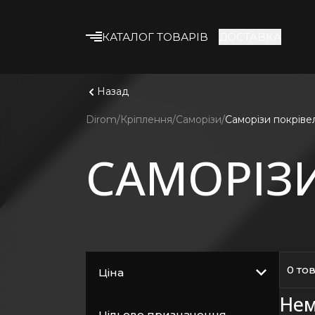
КАТАЛОГ ТОВАРІВ
ДОСТАВКА
Що шука
Дивитис
Будівельні суміші
Назад
Клейові суміші
Dirom
Кріплення
Саморізи
Саморізи покріве
Гіпсокартон
САМОРІЗИ
Профіль та
комплектуючі
Утеплювач
Армувальні матеріали
Будівельна хімія
Лакофарбові
0 то
Ціна
матеріали
Нем
Кріплення
Цільове призначення