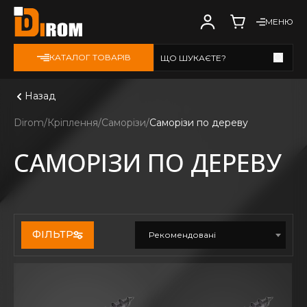
МЕНЮ
КАТАЛОГ ТОВАРІВ
ЩО ШУКАЄТЕ?
Дивитись всі
Назад
Dirom
Кріплення
Саморізи
Саморізи по дереву
САМОРІЗИ ПО ДЕРЕВУ
ФІЛЬТР
Рекомендовані