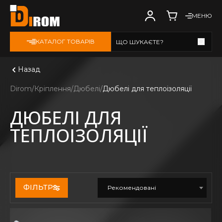
МЕНЮ
КАТАЛОГ ТОВАРІВ
ЩО ШУКАЄТЕ?
Дивитись всі
Назад
Dirom
Кріплення
Дюбелі
Дюбелі для теплоізоляції
ДЮБЕЛІ ДЛЯ
ТЕПЛОІЗОЛЯЦІЇ
ФІЛЬТР
Рекомендовані