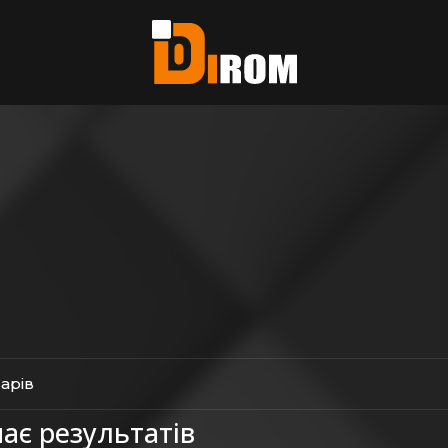
єте?
ь всі
варів
ає результатів