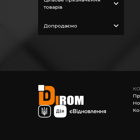
Витратні матеріали
товарів
Загальнобудівельні
матеріали
Допродаємо
Покрівельні
матеріали
Пиломатеріали
Електрика
Сантехніка,
водопровід,
вентиляція
КО
Пр
Но
Ко