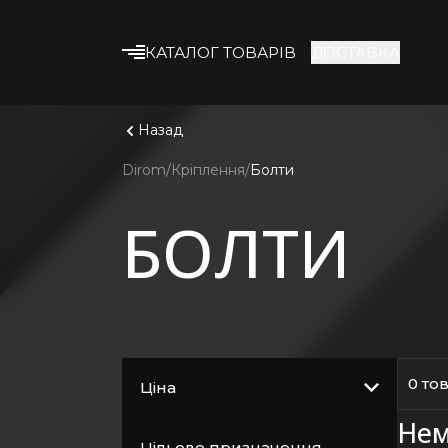
КАТАЛОГ ТОВАРІВ
ДОСТАВКА
Що шука
Дивитис
Будівельні суміші
Назад
Клейові суміші
Dirom
Кріплення
Болти
Гіпсокартон
БОЛТИ
Профіль та
комплектуючі
Утеплювач
Армувальні матеріали
Будівельна хімія
Лакофарбові
0 то
Ціна
матеріали
Нем
Кріплення
Цільове призначення