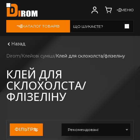
МЕНЮ
КАТАЛОГ ТОВАРІВ
ЩО ШУКАЄТЕ?
Дивитись всі
Назад
Dirom
Клейові суміші
Клей для склохолста/флізеліну
КЛЕЙ ДЛЯ
СКЛОХОЛСТА/
ФЛІЗЕЛІНУ
ФІЛЬТР
Рекомендовані