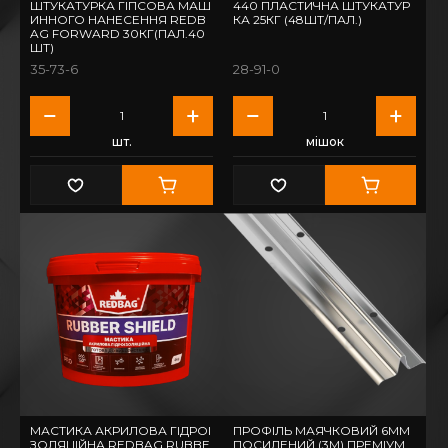
ШТУКАТУРКА ГІПСОВА МАШ
440 ПЛАСТИЧНА ШТУКАТУР
ИННОГО НАНЕСЕННЯ REDB
КА 25КГ (48ШТ/ПАЛ.)
AG FORWARD 30КГ(ПАЛ.40
ШТ)
35-73-6
28-91-0
шт.
мішок
МАСТИКА АКРИЛОВА ГІДРОІ
ПРОФІЛЬ МАЯЧКОВИЙ 6ММ
ЗОЛЯЦІЙНА REDBAG RUBBE
ПОСИЛЕНИЙ (3М) ПРЕМІУМ