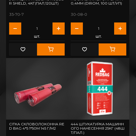
R SHIELD, 4КГ(ПАЛ,120ШТ)
0,4ММ (DIROM, 100 ШТ/УП)
35-70-7
30-08-0
шт.
шт.
СІТКА СКЛОВОЛОКОННА RE
444 ШТУКАТУРКА МАШИНН
D BAG 4*5 1*50М 145 Г/М2
ОГО НАНЕСЕННЯ 25КГ (48Ш
Т/ПАЛ.)