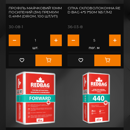
ПРОФІЛЬ МАЯЧКОВИЙ 10ММ
СІТКА СКЛОВОЛОКОННА RE
ПОСИЛЕНИЙ (3М) ПРЕМІУМ
D BAG 4*5 1*50М 165 Г/М2
0,4ММ (DIROM, 100 ШТ/УП)
30-08-1
36-03-8
шт.
пог. м