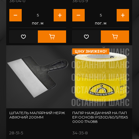
36-04-0
36-03-9
пог. м
пог. м
ЦІНУ ЗНИЖЕНО!
ШПАТЕЛЬ МАЛЯРНИЙ НЕРЖ
ПАПІР НАЖДАЧНИЙ НА ПАП
АВІЮЧИЙ 200ММ
ЕР.ОСНОВІ PS30D/60/S/115X5
0000 174088
28-51-5
34-35-8