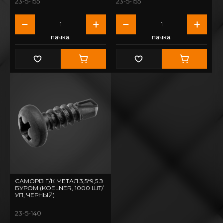
23-5-155
23-5-155
пачка.
пачка.
САМОРІЗ Г/К МЕТАЛ 3,5*9,5 З
БУРОМ (KOELNER, 1000 ШТ/
УП, ЧЕРНЫЙ)
23-5-140