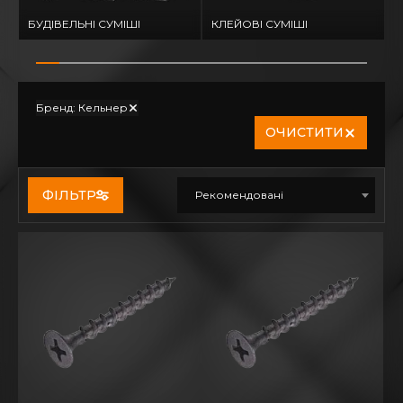
БУДІВЕЛЬНІ СУМІШІ
КЛЕЙОВІ СУМІШІ
Г
Бренд: Кельнер
ОЧИСТИТИ
ФІЛЬТР
Рекомендовані