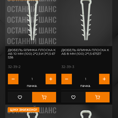
ДЮБЕЛЬ ЯЛИНКА ПЛОСКА К
ДЮБЕЛЬ ЯЛИНКА ПЛОСКА К
АБ 10 ММ (100) 2*2,5 И 3*1,5 67
АБ 8 ММ (100) 2*1,5 67537
538
32-39-2
32-39-3
пачка.
пачка.
ЦІНУ ЗНИЖЕНО!