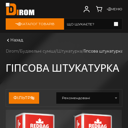
МЕНЮ
КАТАЛОГ ТОВАРІВ
ЩО ШУКАЄТЕ?
Дивитись всі
Назад
Dirom
Будівельні суміші
Штукатурка
Гіпсова штукатурка
ГІПСОВА ШТУКАТУРКА
ФІЛЬТР
Рекомендовані