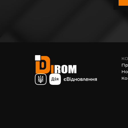
КО
Пр
Но
Ко