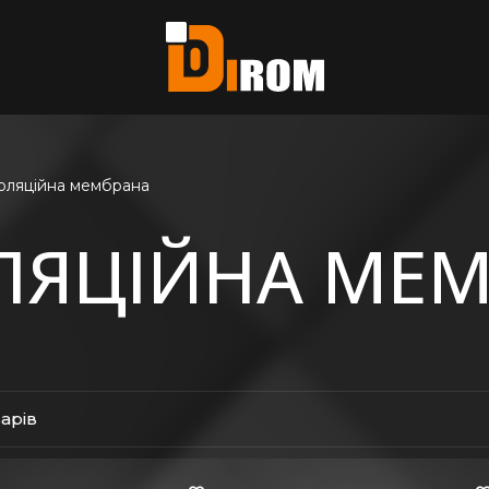
єте?
ь всі
золяційна мембрана
ОЛЯЦІЙНА МЕ
варів