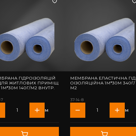
БРАНА ГІДРОІЗОЛЯЦІЙ
МЕМБРАНА ЕЛАСТИЧНА ГІД
ДЛЯ ЖИТЛОВИХ ПРИМІЩ
ОІЗОЛЯЦІЙНА 1М*30М 340Г/
 1М*30М 140Г/М2 ВНУТР.
М2
-7
37-14-8
м
м