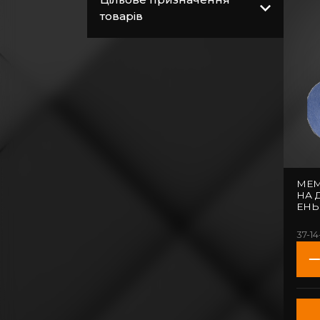
Витратні матеріали
товарів
Загальнобудівельні
матеріали
Покрівельні
матеріали
Пиломатеріали
Електрика
Сантехніка,
водопровід,
МЕМ
вентиляція
НА 
ЕНЬ
37-14