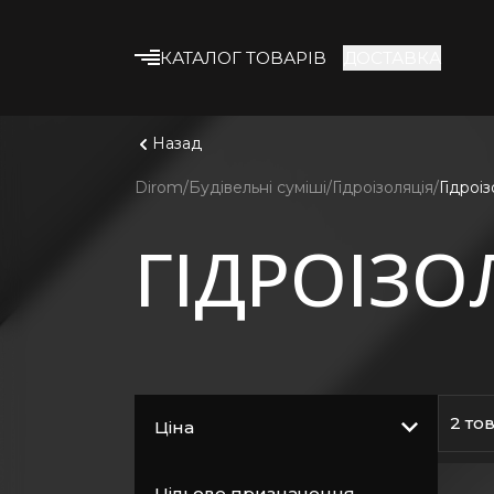
КАТАЛОГ ТОВАРІВ
ДОСТАВКА
Що шука
Дивитис
Будівельні суміші
Назад
Клейові суміші
Dirom
Будівельні суміші
Гідроізоляція
Гідроі
Гіпсокартон
ГІДРОІЗ
Профіль та
комплектуючі
Утеплювач
Армувальні матеріали
Будівельна хімія
Лакофарбові
2 то
Ціна
матеріали
Кріплення
Цільове призначення