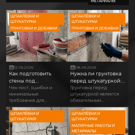
МЕТАРИАЛЫ
ШПАКЛЁВКИ И
ШПАКЛЁВКИ И
ШТУКАТУРКИ
ШТУКАТУРКИ
ГРУНТОВКИ И ДОБАВКИ
ГРУНТОВКИ И ДОБАВКИ
12.06.2026
08.06.2026
Как подготовить
Нужна ли грунтовка
стены под
перед штукатуркой:
Чек-лист, ошибки и
Грунтовка перед
штукатурку
Экспертный разбор
минимальные
штукатуркой является
требования для
обязательным
подготовки стен под
технологическим этапом
штукатурку
для большинства
ШПАКЛЁВКИ И
ШПАКЛЁВКИ И
ШТУКАТУРКИ
поверхностей. Она
ШТУКАТУРКИ
выполняет три
МАЛЯРНЫЕ РАБОТЫ И
МЕТАРИАЛЫ
критические функции: