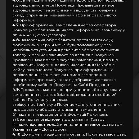
4.6.
За ненадання або надання недостовірної інформації
відповідальність несе Покупець. Продавець не несе
відповідальності за затримки чи відсутність Товару на
складі, спричинені ненаданням або неправильністю
інформації.
4.7.
При оформленні замовлення через оператора
Покупець зобов’язаний надати інформацію, зазначену у
пп. 4.4–4.5 цього Договору.
4.8.
Замовлення обробляється протягом трьох (3)
робочих днів. Термін може бути подовжено у разі
необхідності уточнення реквізитів або характеристик
Товару. У разі неможливості зв’язатися з Покупцем
Продавець має право скасувати замовлення, про що
повідомить Покупця шляхом надсилання SMS або е-
мейлу, зазначеного Покупцем при оформленні. У
повідомленні зазначається номер замовлення.
Інформація про скасування відображається також в
особистому кабінеті Покупця на Сайті Продавця.
4.9.
Продавець має право призупинити або анулювати
замовлення та, за необхідності, видалити особистий
кабінет Покупця у випадках:
а) відсутності зв’язку з Покупцем для уточнення даних
про доставку або дату отримання замовлення;
б) надання недостовірної інформації Покупцем;
в) безпідставної відмови від отримання Товару;
г) інших підстав, передбачених чинним законодавством
України та цим Договором.
4.10.
До моменту здійснення оплати, Покупець має право