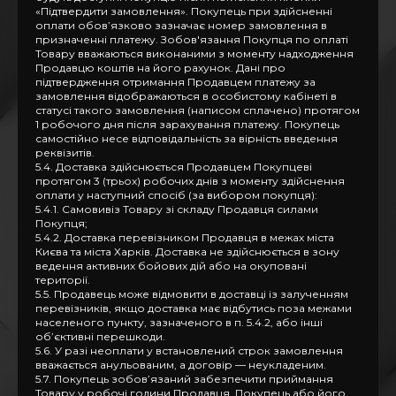
«Підтвердити замовлення». Покупець при здійсненні
оплати обов’язково зазначає номер замовлення в
призначенні платежу. Зобов'язання Покупця по оплаті
Товару вважаються виконаними з моменту надходження
Продавцю коштів на його рахунок. Дані про
підтвердження отримання Продавцем платежу за
замовлення відображаються в особистому кабінеті в
статусі такого замовлення (написом сплачено) протягом
1 робочого дня після зарахування платежу. Покупець
самостійно несе відповідальність за вірність введення
реквізитів.
5.4. Доставка здійснюється Продавцем Покупцеві
протягом 3 (трьох) робочих днів з моменту здійснення
оплати у наступний спосіб (за вибором покупця):
5.4.1. Самовивіз Товару зі складу Продавця силами
Покупця;
5.4.2. Доставка перевізником Продавця в межах міста
Києва та міста Харків. Доставка не здійснюється в зону
ведення активних бойових дій або на окуповані
території.
5.5. Продавець може відмовити в доставці із залученням
перевізників, якщо доставка має відбутись поза межами
населеного пункту, зазначеного в п. 5.4.2, або інші
об’єктивні перешкоди.
5.6. У разі неоплати у встановлений строк замовлення
вважається анульованим, а договір — неукладеним.
5.7. Покупець зобов’язаний забезпечити приймання
Товару у робочі години Продавця. Покупець або його