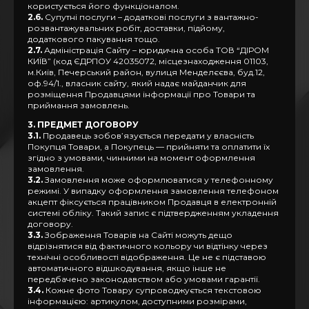
користується його функціоналом.
2.6.
Супутні послуги – додаткові послуги з вантажно-
розвантажувальних робіт, доставки, підйому,
додаткового пакування тощо.
2.7.
Адміністрація Сайту – юридична особа ТОВ “ДІРОМ
КИЇВ” (код ЄДРПОУ 42035072, місцезнаходження 01103,
м.Київ, Печерський район, вулиця Менделєєва, буд.12,
оф.94/1., власник сайту, який надає майданчик для
розміщення Продавцями інформації про Товари та
приймання замовлень.
3. ПРЕДМЕТ ДОГОВОРУ
3.1.
Продавець зобов’язується передати у власність
Покупця Товари, а Покупець — прийняти та оплатити їх
згідно з умовами, чинними на момент оформлення
замовлення.
3.2.
Замовлення може оформлюватися у телефонному
режимі. У випадку оформлення замовлення телефоном
акцепт фіксується працівником Продавця в електронній
системі обліку. Такий запис є підтвердженням укладення
договору.
3.3.
Зображення Товарів на Сайті можуть дещо
відрізнятися від фактичного кольору чи відтінку через
технічні особливості відображення. Це не є підставою
автоматичного відшкодування, якщо інше не
передбачено законодавством або умовами гарантії.
3.4.
Кожне фото Товару супроводжується текстовою
інформацією: артикулом, доступними розмірами,