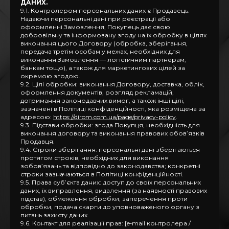
ДАНИХ.
9.1. Контролером персональних даних є Продавець.
Надаючи персональні дані при реєстрації або
оформленні Замовлення, Покупець дає свою
добровільну та інформовану згоду на їх обробку в цілях
виконання цього Договору (обробка, зберігання,
передача третім особам у межах, необхідних для
виконання Замовлення — логістичним партнерам,
банкам тощо), а також для маркетингових цілей за
окремою згодою.
9.2. Цілі обробки: виконання Договору, доставка, облік,
оформлення документів, розгляд рекламацій,
дотримання законодавчих вимог, а також інші цілі,
зазначені в Політиці конфіденційності, яка розміщена за
адресою:
https://dirom.com.ua/page/privacy-policy
.
9.3. Підстави обробки: згода Покупця, необхідність для
виконання договору та виконання правових обов’язків
Продавця.
9.4. Строки зберігання: персональні дані зберігаються
протягом строків, необхідних для виконання
зобов’язань та відповідно до законодавства; конкретні
строки зазначаються в Політиці конфіденційності.
9.5. Права суб’єкта даних: доступ до своїх персональних
даних, їх виправлення, видалення (за наявності правових
підстав), обмеження обробки, заперечення проти
обробки, подача скарги до уповноваженого органу з
питань захисту даних.
9.6. Контакт для реалізації прав: [e‑mail контролера /