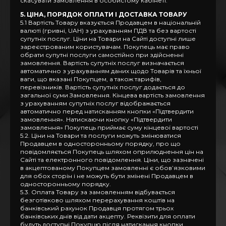
скасувати замовлення в особистому кабінеті.
5. ЦІНА, ПОРЯДОК ОПЛАТИ І ДОСТАВКА ТОВАРУ
5.1 Вартість Товару вказується Продавцем в національній
валюті (гривні, UAH) з урахуванням ПДВ та без вартості
супутніх послуг. Ціни на Товари на Сайті доступні лише
зареєстрованим користувачам. Покупець має право
обрати супутні послуги самостійно при здійсненні
замовлення. Вартість супутніх послуг визначається
автоматично з урахуванням даних щодо Товарів та їхньої
ваги, що вказані Покупцем, а також тарифів,
перевізників. Вартість супутніх послуг додається до
загальної суми Замовлення. Кінцева вартість замовлення
з урахуванням супутніх послуг відображається
автоматично перед натисканням кнопки «Підтвердити
замовлення». Натискаючи кнопку «Підтвердити
замовлення» Покупець приймає суму кінцевої вартості
5.2. Ціни на Товари та послуги можуть змінюватися
Продавцем в односторонньому порядку, про що
повідомляється Покупець шляхом оприлюднення цін на
Сайті та електронного повідомлення. Ціни, що зазначені
в акцептованому Покупцем замовленні є обов’язковими
для обох сторін і не можуть бути змінені Продавцем в
односторонньому порядку.
5.3. Оплата Товару за замовленням відбувається
безготівково шляхом перерахування коштів на
банківський рахунок Продавця протягом трьох
банківських днів від дати акцепту. Реквізити для оплати
будуть доступні Покупцю після натискання кнопки