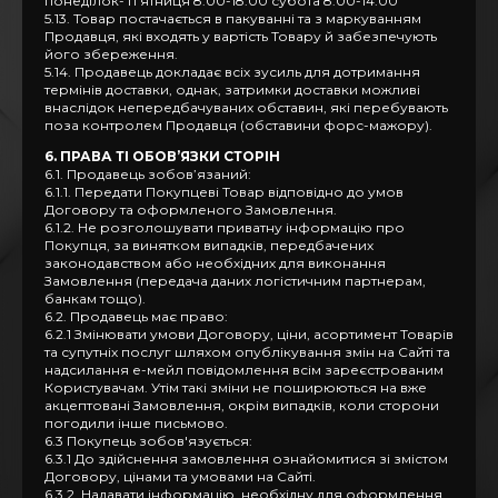
понеділок- пʼятниця 8:00-18:00 субота 8:00-14:00
5.13. Товар постачається в пакуванні та з маркуванням
Продавця, які входять у вартість Товару й забезпечують
його збереження.
5.14. Продавець докладає всіх зусиль для дотримання
термінів доставки, однак, затримки доставки можливі
внаслідок непередбачуваних обставин, які перебувають
поза контролем Продавця (обставини форс-мажору).
6. ПРАВА ТІ ОБОВ’ЯЗКИ СТОРІН
6.1. Продавець зобов’язаний:
6.1.1. Передати Покупцеві Товар відповідно до умов
Договору та оформленого Замовлення.
6.1.2. Не розголошувати приватну інформацію про
Покупця, за винятком випадків, передбачених
законодавством або необхідних для виконання
Замовлення (передача даних логістичним партнерам,
банкам тощо).
6.2. Продавець має право:
6.2.1 Змінювати умови Договору, ціни, асортимент Товарів
та супутніх послуг шляхом опублікування змін на Сайті та
надсилання е-мейл повідомлення всім зареєстрованим
Користувачам. Утім такі зміни не поширюються на вже
акцептовані Замовлення, окрім випадків, коли сторони
погодили інше письмово.
6.3 Покупець зобов'язується:
6.3.1 До здійснення замовлення ознайомитися зі змістом
Договору, цінами та умовами на Сайті.
6.3.2. Надавати інформацію, необхідну для оформлення