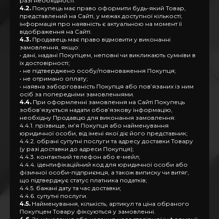
разі необхідності.
4.2.
Покупець має право оформити будь-який Товар,
представлений на Сайті, у межах доступної кількості;
інформація про наявність є актуальною на момент її
відображення на Сайті.
4.3.
Продавець має право відмовити у виконанні
замовлення, якщо:
• дані, надані Покупцем, неповні чи викликають сумніви в
їх достовірності;
• не підтверджено особу/повноваження Покупця;
• не отримано оплату;
• наявна заборгованість Покупця або пов’язаних із ним
осіб за попередніми замовленнями.
4.4.
При оформленні замовлення на Сайті Покупець
зобов’язується надати обов’язкову інформацію,
необхідну Продавцю для виконання замовлення:
4.4.1. прізвище, ім’я Покупця або найменування
юридичної особи, від імені якої діє його представник;
4.4.2. обрані супутні послуги та адресу доставки Товару
(у разі доставки до адреси Покупця);
4.4.3. контактний телефон або е-мейл;
4.4.4. ідентифікаційний код для юридичної особи або
фізичної особи-підприємця, а також виписку чи витяг,
що підтверджує статус платника податків;
4.4.5. бажані дату та час доставки;
4.4.6. супутні послуги.
4.5.
Найменування, кількість, артикул та ціна обраного
Покупцем Товару фіксуються у замовленні.