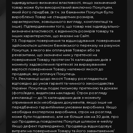
індивідуально-визначені властивості, якщо зазначений
товар може бути використаний виключно Покупцем,
який його придбав, (в т.ч. за бажанням Покупця було
вироблено Товар не стандартних розмірів,
характеристик, зовнішнього вигляду, комплектації та
інше). Підтвердженням того, що товар має індивідуально-
визначені властивості, є відмінність розмірів товару та
інших характеристик, що вказані на Сайті.
7.3. Порядок повернення та відшкодування: повернення
здійснюється шляхом банківського переказу на рахунок
Покупця, з якого він оплачував Товари або за
реквізитами, що зазначені ним у претензії на
повернення Товару протягом 14 календарних днів з
моменту задоволення претензії за вирахуванням
вартості повернення Товару належної якості до
продавця, яку оплачує Покупець.
7.4. Рекламації щодо якості Товару розглядаються
відповідно до умов гарантії та чинного законодавства
України. Покупець подає письмову претензію та докази
(фото/відео, видаткова накладна). Строк розгляду
рекламації — до 14 календарних днів з моменту
отримання всіх необхідних документів, якщо інше не
передбачено гарантійними умовами виробника. Якщо
необхідна експертиза виробника, строк на розгляд
може бути подовжено, але не більше ніж на 30 днів, про
що Продавець повідомляє Покупця шляхом е-мейлу
Якщо дефект підтверджено, Продавець відшкодовує
витрати на повернення Товару та його завантаження/