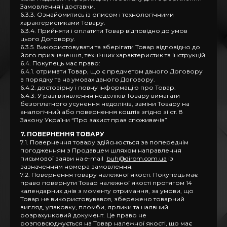
Замовлення і доставки.
6.3.3. Ознайомитись із описом і технологічними
характеристиками Товару.
6.3.4. Прийняти і оплатити Товар відповідно до умов
цього Договору.
6.3.5. Використовувати та зберігати Товар відповідно до
його призначення, технічних характеристик та інструкцій.
6.4. Покупець має право:
6.4.1. отримати Товар, що є предметом даного Договору
в порядку та на умовах даного Договору.
6.4.2. достовірну і повну інформацію про Товар.
6.4.3. У разі виявлення недоліків Товару вимагати
безоплатного усунення недоліків, заміни Товару на
аналогічний або повернення коштів згідно зі ст. 8
Закону України “Про захист прав споживачів”
7. ПОВЕРНЕННЯ ТОВАРУ
7.1. Повернення товару здійснюється за попереднім
погодженням з Продавцем шляхом направлення
письмової заяви на e-mail
buh@dirom.com.ua
із
зазначенням номера замовлення.
7.2. Повернення товару належної якості. Покупець має
право повернути Товар належної якості протягом 14
календарних днів з моменту отримання, за умови, що
Товар не використовувався, збережено товарний
вигляд, упаковку, пломби, ярлики та наявний
розрахунковий документ. Це право не
розповсюджується на Товар належної якості, що має