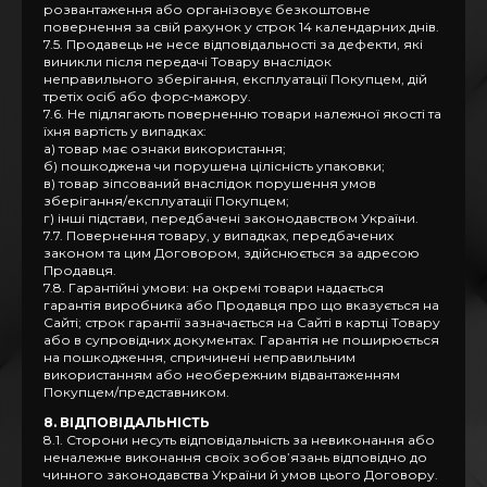
розвантаження або організовує безкоштовне
повернення за свій рахунок у строк 14 календарних днів.
7.5. Продавець не несе відповідальності за дефекти, які
виникли після передачі Товару внаслідок
неправильного зберігання, експлуатації Покупцем, дій
третіх осіб або форс‑мажору.
7.6. Не підлягають поверненню товари належної якості та
їхня вартість у випадках:
а) товар має ознаки використання;
б) пошкоджена чи порушена цілісність упаковки;
в) товар зіпсований внаслідок порушення умов
зберігання/експлуатації Покупцем;
г) інші підстави, передбачені законодавством України.
7.7. Повернення товару, у випадках, передбачених
законом та цим Договором, здійснюється за адресою
Продавця.
7.8. Гарантійні умови: на окремі товари надається
гарантія виробника або Продавця про що вказується на
Сайті; строк гарантії зазначається на Сайті в картці Товару
або в супровідних документах. Гарантія не поширюється
на пошкодження, спричинені неправильним
використанням або необережним відвантаженням
Покупцем/представником.
8. ВІДПОВІДАЛЬНІСТЬ
8.1. Сторони несуть відповідальність за невиконання або
неналежне виконання своїх зобов’язань відповідно до
чинного законодавства України й умов цього Договору.