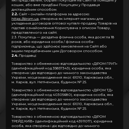
які представлені, обрані Покупцем на Сайті та поміщені у
кошик, або вже придбані Покупцем у Продавця
дистанційним способом.
2.2.
Сайт – онлайн-платформа за адресою:
https://dirom.ua
, створена як інтернет-магазин для
укладення договорів оптової купівлі-продажу Товарів на
підставі ознайомлення Користувача з описом Товару,
представленого на сайті.
2.3. Покупець — дієздатна фізична особа, яка досягла 18
років, або юридична особа / фізична особа-
підприємець, що здійснює замовлення на Сайті або
іншим передбаченим цим Договором способом.
2.4.
Продавці:
Товариство з обмеженою відповідальністю «ДІРОМ ГРУП»
(ідентифікаційний код 35857343), юридична особа, яка
створена і діє відповідно до чинного законодавства
України, місцезнаходження якої: 61010, Харківська обл.,
м. Харків, вул. Нетіченська, будинок № 25.
Товариство з обмеженою відповідальністю «ДІРОМ ТД»
(ідентифікаційний код 40305680), юридична особа, яка
створена і діє відповідно до чинного законодавства
України, місцезнаходження якої: 61010, Харківська обл.,
м. Харків, вул. Нетіченська, будинок № 25.
Товариство з обмеженою відповідальністю «ДІРОМ
ТРЕЙД КИЇВ» (ідентифікаційний код 43911017), юридична
особа, яка створена і діє відповідно до чинного