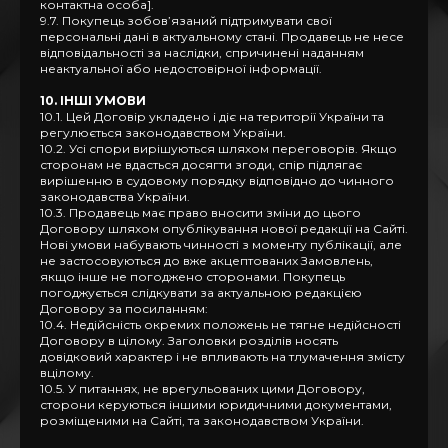
контактна особа].
9.7. Покупець зобов’язаний підтримувати свої
персональні дані в актуальному стані. Продавець не несе
відповідальності за наслідки, спричинені наданням
неактуальної або недостовірної інформації.
10. ІНШІ УМОВИ
10.1. Цей Договір укладено і діє на території України та
регулюється законодавством України.
10.2. Усі спори вирішуються шляхом переговорів. Якщо
сторонам не вдасться досягти згоди, спір підлягає
вирішенню в судовому порядку відповідно до чинного
законодавства України.
10.3. Продавець має право вносити зміни до цього
Договору шляхом опублікування нової редакції на Сайті.
Нові умови набувають чинності з моменту публікації, але
не застосовуються до вже акцептованих Замовлень,
якщо інше не погоджено сторонами. Покупець
погоджується слідкувати за актуальною редакцією
Договору за посиланням:
10.4. Недійсність окремих положень не тягне недійсності
Договору в цілому. Заголовки розділів носять
довідковий характер і не впливають на тлумачення змісту
вцілому.
10.5. У питаннях, не врегульованих цими Договору,
сторони керуються іншими юридичними документами,
розміщеними на Сайті, та законодавством України.