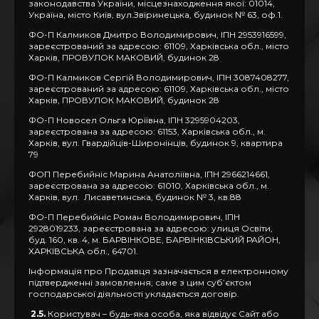
законодавства України, місцезнаходження якої: 01014,
Україна, місто Київ, вул.Звіринецька, будинок № 63, оф.1.
ФО-П Калмиков Дмитро Володимирович, ІПН 2953916599,
зареєстрований за адресою: 61109, Харківська обл., місто
Харків, ПРОВУЛОК МАКОВИЙ, будинок 28
ФО-П Калмиков Сергій Володимирович, ІПН 3087408277,
зареєстрований за адресою: 61109, Харківська обл., місто
Харків, ПРОВУЛОК МАКОВИЙ, будинок 28
ФО-П Новосел Ольга Юріївна, ІПН 3295904203,
зареєстрована за адресою: 61153, Харківська обл., м.
Харків, вул. Гвардійців-Широнінців, будинок 9, квартира
79
ФОП Перебийніс Марина Анатоліївна, ІПН 2966214661,
зареєстрована за адресою: 61010, Харківська обл., м.
Харків, вул. Лисаветинська, будинок № 3, кв.88
ФО-П Перебийніс Роман Володимирович, ІПН
2928019233, зареєстрована за адресою: улиця Освіти,
буд. 160, кв. 4, м. БАРВІНКОВЕ, БАРВІНКІВСЬКИЙ РАЙОН,
ХАРКІВСЬКА обл., 64701.
Інформація про Продавця зазначається в електронному
підтвердженні замовлення; саме з цим суб’єктом
господарської діяльності укладається договір.
2.5.
Користувач – будь-яка особа, яка відвідує Сайт або