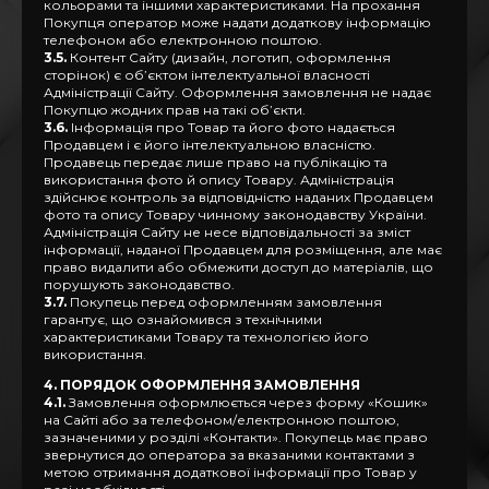
кольорами та іншими характеристиками. На прохання
Покупця оператор може надати додаткову інформацію
телефоном або електронною поштою.
3.5.
Контент Сайту (дизайн, логотип, оформлення
сторінок) є об’єктом інтелектуальної власності
Адміністрації Сайту. Оформлення замовлення не надає
Покупцю жодних прав на такі об’єкти.
3.6.
Інформація про Товар та його фото надається
Продавцем і є його інтелектуальною власністю.
Продавець передає лише право на публікацію та
використання фото й опису Товару. Адміністрація
здійснює контроль за відповідністю наданих Продавцем
фото та опису Товару чинному законодавству України.
Адміністрація Сайту не несе відповідальності за зміст
інформації, наданої Продавцем для розміщення, але має
право видалити або обмежити доступ до матеріалів, що
порушують законодавство.
3.7.
Покупець перед оформленням замовлення
гарантує, що ознайомився з технічними
характеристиками Товару та технологією його
використання.
4. ПОРЯДОК ОФОРМЛЕННЯ ЗАМОВЛЕННЯ
4.1.
Замовлення оформлюється через форму «Кошик»
на Сайті або за телефоном/електронною поштою,
зазначеними у розділі «Контакти». Покупець має право
звернутися до оператора за вказаними контактами з
метою отримання додаткової інформації про Товар у