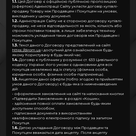
1.1.
Цей Договір є офіційною публічною пропозицією
(офертою) Адміністрації Сайту укласти договір купівлі-
продажу Товару між Продавцем і Покупцем на умовах,
викладених у цьому документі.
1.2.
Адміністрація Сайту не є стороною договору купівлі-
продажу, не несе відповідальності за якість, кількість або
строки поставки товарів, а лише забезпечує технічну
можливість укладення таких договорів між Продавцем і
Покупцем.
1.3.
Текст даного Договору представлений на сайті
https://dirom.ua
і доступний для ознайомлення будь-
якому Користувачу в будь-який час.
1.4.
Договір є публічним у розумінні ст. 633 Цивільного
кодексу України: його умови є однаковими для всіх
покупців незалежно від їх статусу (фізична особа,
юридична особа, фізична особа-підприємець).
1.5.
Акцептом даної оферти (тобто згодою та прийняттям
умов даного Договору) є будь-яка із нижченаведених
дій:
• оформлення замовлення на сайті та натискання кнопки
«Підтвердити Замовлення» в розділі «Кошик»;
• здійснення повної оплати замовлення будь-яким
доступним способом;
• підписання документа з використанням
кваліфікованого електронного підпису за запитом
Покупця.
1.6.
Датою укладання Договору між Продавцем та
Покупцем вважається дата акцепту. Після акцепту