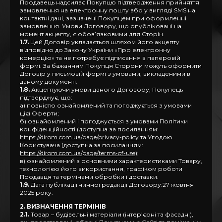
Продавець надсилає Покупцю підтвердження прийняття
замовлення на електронну пошту або у вигляді SMS на
контактні дані, зазначені Покупцем при оформленні
замовлення. Умови Договору, що опубліковані на
момент акцепту, є обов’язковими для Сторін.
1.7.
Цей Договір укладається шляхом його акцепту
відповідно до Закону України «Про електронну
комерцію» та не потребує підписання в паперовій
формі. За бажанням Покупця Сторони можуть оформити
Договір у письмовій формі з умовами, викладеними в
даному документі.
1.8.
Акцептуючи умови даного Договору, Покупець
підтверджує, що:
а) повністю ознайомлений та погоджується з умовами
цієї Оферти;
б) ознайомлений і погоджується з умовами Політики
конфіденційності (доступна за посиланням:
https://dirom.com.ua/page/privacy-policy
та Угодою
Користувача (доступна за посиланням:
https://dirom.com.ua/page/terms-of-use
);
в) ознайомлений з основними характеристиками Товару,
технологією його використання, графіком роботи
Продавця та термінами обробки і доставки.
1.9.
Дата публікації чинної редакції Договору:27 жовтня
2025 року.
2. ВИЗНАЧЕННЯ ТЕРМІНІВ
2.1.
Товар – будівельні матеріали (інтер’єрні та фасадні),