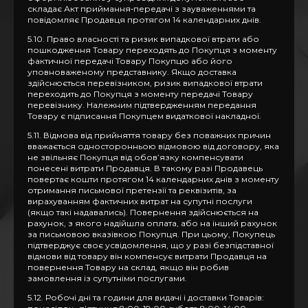
складає Акт приймання‑передачі з зауваженнями та
повідомляє Продавця протягом 14 календарних днів.
5.10. Право власності та ризик випадкової втрати або
пошкодження Товару переходять до Покупця з моменту
фактичної передачі Товару Покупцю або його
уповноваженому представнику. Якщо доставка
здійснюється перевізником, ризик випадкової втрати
переходить до Покупця з моменту передачі Товару
перевізнику. Належним підтвердженням передання
Товару є підписання Покупцем видаткової накладної.
5.11. Відмова від прийняття товару без поважних причин
вважається односторонньою відмовою від договору, яка
не звільняє Покупця від обов’язку компенсувати
понесені витрати Продавця. В такому разі Продавець
повертає кошти протягом 14 календарних днів з моменту
отримання письмової претензії та реквізитів, за
вирахуванням фактичних витрат на супутні послуги
(якщо такі надавались). Повернення здійснюється на
рахунок, з якого надійшла оплата, або на інший рахунок
за письмовою вказівкою Покупця. При цьому, Покупець
підтверджує своє усвідомлення, що у разі безпідставної
відмови від товару він компенсує витрати Продавця на
повернення Товару на склад, якщо він робив
замовлення із супутніми послугами.
5.12. Робочі дні та години для видачі і доставки Товарів: