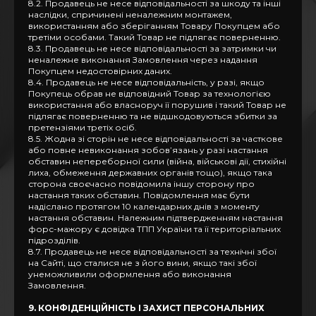
8.2. Продавець не несе відповідальності за шкоду та інші
наслідки, спричинені неналежним монтажем,
використанням або зберіганням Товару Покупцем або
третіми особами. Такий Товар не підлягає поверненню.
8.3. Продавець не несе відповідальності за затримки чи
неналежне виконання Замовлення через надання
Покупцем недостовірних даних.
8.4. Продавець не несе відповідальність, у разі, якщо
Покупець обрав не відповідний Товар за технологією
використання або власноруч її порушив і такий Товар не
підлягає поверненню та не відшкодовуються збитки за
претензіями третіх осіб.
8.5. Жодна зі сторін не несе відповідальності за часткове
або повне невиконання зобов’язань у разі настання
обставин непереборної сили (війна, військові дії, стихійні
лиха, обмеження державних органів тощо), якщо така
сторона своєчасно повідомила іншу сторону про
настання таких обставин. Повідомлення має бути
надіслано протягом 10 календарних днів з моменту
настання обставин. Належним підтвердженням настання
форс-мажору є довідка ТПП України та її територіальних
підрозділів.
8.7. Продавець не несе відповідальності за технічні збої
на Сайті, що сталися не з його вини, якщо такі збої
унеможливили оформлення або виконання
Замовлення.
9. КОНФІДЕНЦІЙНІСТЬ І ЗАХИСТ ПЕРСОНАЛЬНИХ