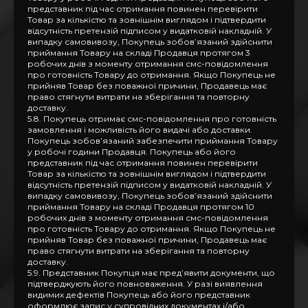
представник під час отримання повинен перевірити
Товар за кількістю та зовнішнім виглядом і підтвердити
відсутність претензій підписом у видатковій накладній. У
випадку самовивозу, Покупець зобов’язаний здійснити
приймання Товару на складі Продавця протягом 3
робочих днів з моменту отримання смс-повідомлення
про готовність Товару до отримання. Якщо Покупець не
прийняв Товар без поважної причини, Продавець має
право стягнути витрати на зберігання та повторну
доставку.
5.8. Покупець отримає смс-повідомлення про готовність
замовлення і можливість його видачі або доставки.
Покупець зобов’язаний забезпечити приймання Товару
у робочі години Продавця. Покупець або його
представник під час отримання повинен перевірити
Товар за кількістю та зовнішнім виглядом і підтвердити
відсутність претензій підписом у видатковій накладній. У
випадку самовивозу, Покупець зобов’язаний здійснити
приймання Товару на складі Продавця протягом 10
робочих днів з моменту отримання смс-повідомлення
про готовність Товару до отримання. Якщо Покупець не
прийняв Товар без поважної причини, Продавець має
право стягнути витрати на зберігання та повторну
доставку.
5.9. Представник Покупця має пред’явити документи, що
підтверджують його повноваження. У разі виявлення
видимих дефектів Покупець або його представник
оформлює запис у супровідних документах і/або