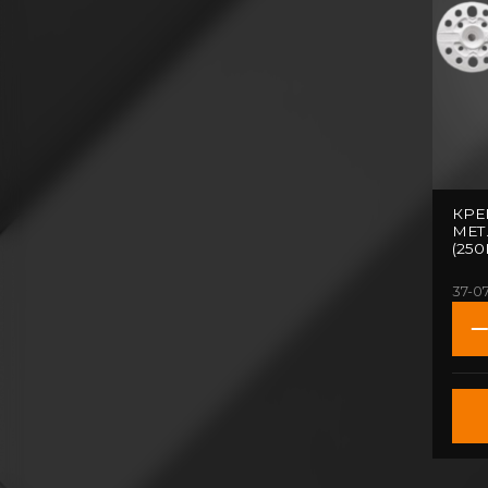
КРЕ
МЕТ.
(25
37-0