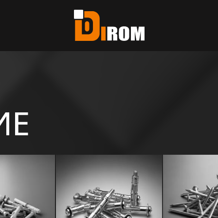
те?
ь все
ИЕ