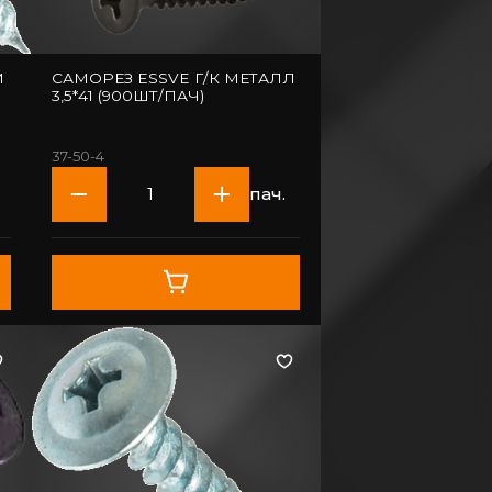
Й
САМОРЕЗ ESSVE Г/К МЕТАЛЛ
5
3,5*41 (900ШТ/ПАЧ)
37-50-4
пач.