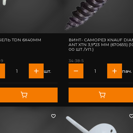
ЕЛЬ TDN 6Х40ММ
ВИНТ- САМОРЕЗ KNAUF DIA
ANT XTN 3,9*23 ММ (670655) (1
00 ШТ./УП.)
-9
34-38-5
шт.
пач.