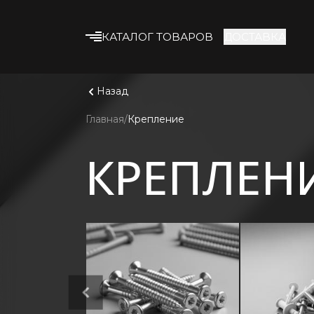
КАТАЛОГ ТОВАРОВ
ДОСТАВКА
Что ище
Смотрет
Строительные смеси
Назад
Клеевые смеси
Главная
Крепление
Гипсокартон
КРЕПЛЕН
Профиль и
комплектующие
Утеплитель
Армирующие
материалы
Строительная химия
Лакокрасочные
материалы