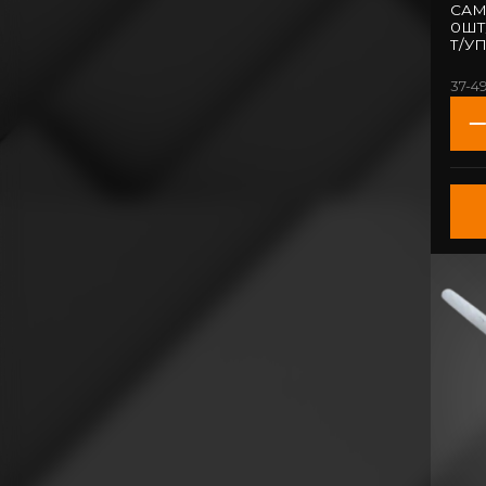
САМ
0ШТ
Т/УП
37-4