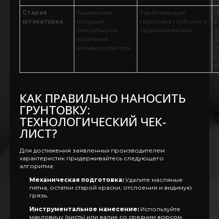
Старая
Сниженная
Укрепляющая
П
штукатурка
несущая
грунтовка глубокого
р
способность,
проникновения.
у
осыпание,
с
неоднородность.
с
г
м
КАК ПРАВИЛЬНО НАНОСИТЬ
ГРУНТОВКУ:
ТЕХНОЛОГИЧЕСКИЙ ЧЕК-
ЛИСТ?
Для достижения заявленных производителем
характеристик придерживайтесь следующего
алгоритма:
Механическая подготовка:
Удалите масляные
пятна, остатки старой краски, отслоения и видимую
грязь.
Инструментальное нанесение:
Используйте
макловицу (кисть) или валик со средним ворсом.