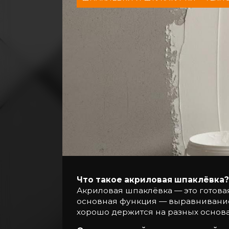
Крепление
Расходные
материалы
Общестроительные
материалы
Кровельные
материалы
Пиломатериалы
Электричество
Сантехника,
водопровод,
вентиляция
Что такое акриловая шпаклёвка
Акриловая шпаклёвка — это готова
основная функция — выравнивание
хорошо держится на разных основа