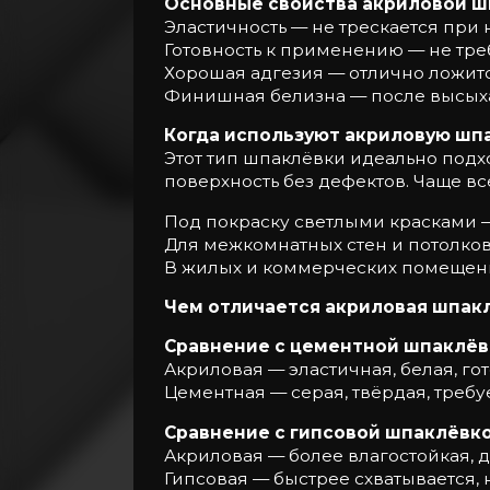
Основные свойства акриловой ш
Эластичность — не трескается при
Готовность к применению — не треб
Хорошая адгезия — отлично ложитс
Финишная белизна — после высыха
Когда используют акриловую шп
Этот тип шпаклёвки идеально подх
поверхность без дефектов. Чаще в
Под покраску светлыми красками —
Для межкомнатных стен и потолков 
В жилых и коммерческих помещения
Чем отличается акриловая шпакл
Сравнение с цементной шпаклёв
Акриловая — эластичная, белая, г
Цементная — серая, твёрдая, треб
Сравнение с гипсовой шпаклёвко
Акриловая — более влагостойкая, д
Гипсовая — быстрее схватывается,