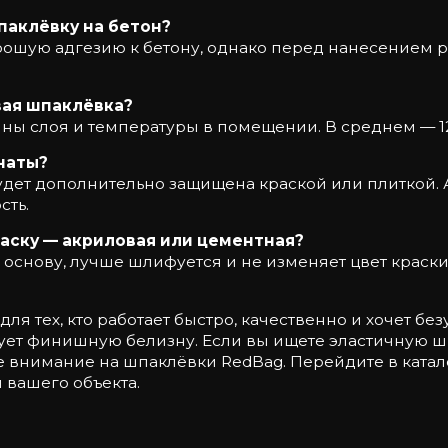
паклёвку на бетон?
рошую адгезию к бетону, однако перед нанесением 
вая шпаклёвка?
ны слоя и температуры в помещении. В среднем — 12
наты?
 будет дополнительно защищена краской или плиткой
ть.
аску — акриловая или цементная?
 основу, лучше шлифуется и не изменяет цвет краски
ля тех, кто работает быстро, качественно и хочет бе
рует финишную белизну. Если вы ищете эластичную ш
 внимание на шпаклёвки RedBag. Перейдите в катал
вашего объекта.