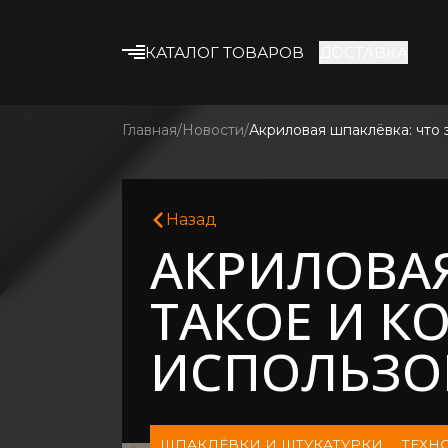
КАТАЛОГ ТОВАРОВ
ДОСТАВКА
Что ище
Смотрет
Строительные смеси
Главная
Новости
Акриловая шпаклёвка: что э
Клеевые смеси
Гипсокартон
Назад
Профиль и
АКРИЛОВАЯ
комплектующие
Утеплитель
ТАКОЕ И КО
Армирующие
материалы
ИСПОЛЬЗО
Строительная химия
Лакокрасочные
материалы
ШПАКЛЁВКИ И ШТУКАТУРКИ
ТЕХН