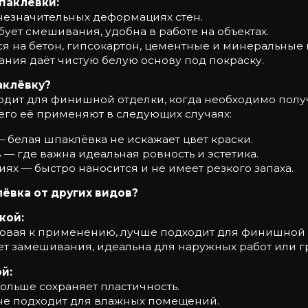
паклёвки:
 незначительных деформациях стен.
ует смешивания, удобна в работе на объектах.
я на бетон, гипсокартон, цементные и минеральные 
ния даёт чистую белую основу под покраску.
аклёвку?
одит для финишной отделки, когда необходимо полу
сего её применяют в следующих случаях:
 белая шпаклёвка не искажает цвет краски.
— где важна идеальная ровность и эстетика.
х — быстро наносится и не имеет резкого запаха.
ёвка от других видов?
кой:
отовая к применению, лучше подходит для финишной 
ует замешивания, идеальна для наружных работ или 
й:
ольше сохраняет пластичность.
 не подходит для влажных помещений.