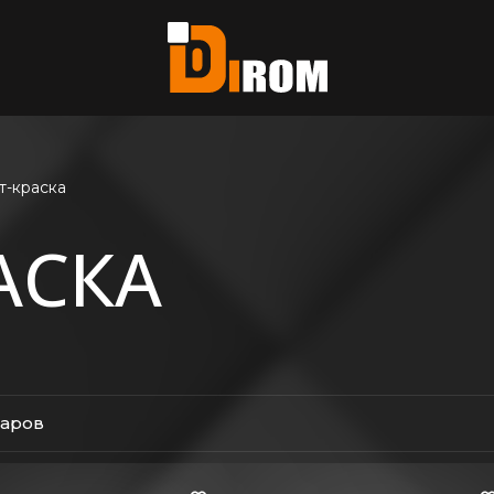
те?
ь все
т-краска
АСКА
варов