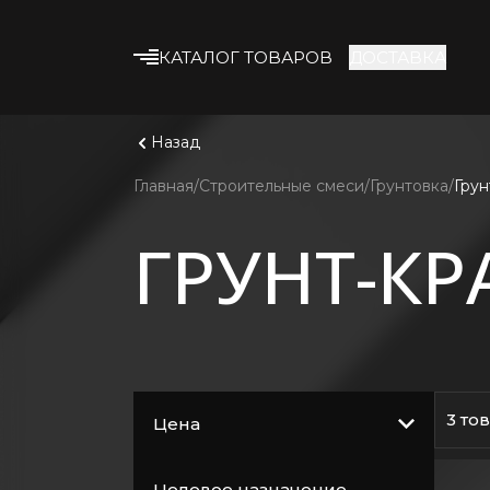
КАТАЛОГ ТОВАРОВ
ДОСТАВКА
Что ище
Смотрет
Строительные смеси
Назад
Клеевые смеси
Главная
Строительные смеси
Грунтовка
Грун
Гипсокартон
ГРУНТ-КР
Профиль и
комплектующие
Утеплитель
Армирующие
материалы
Строительная химия
3 то
Цена
Лакокрасочные
материалы
Целевое назначение