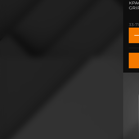
КРА
GRI
33-71