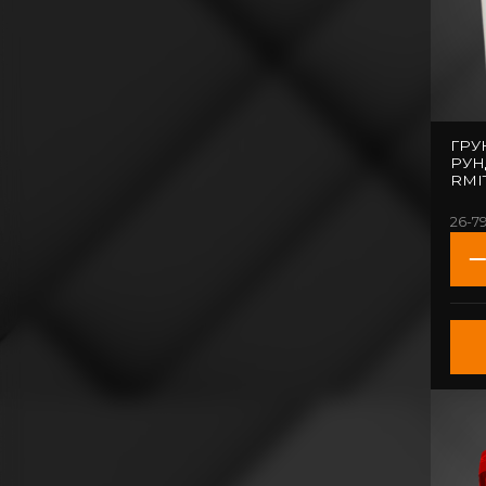
ГРУ
РУН
RMIT
26-79