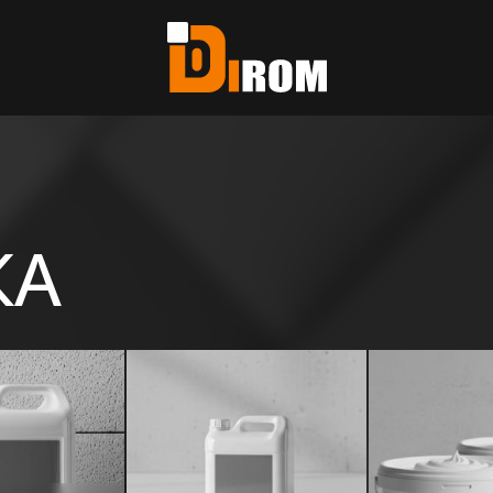
те?
ь все
КА