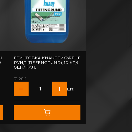
Н
ГРУНТОВКА KNAUF ТИФФЕНГ
Н
РУНД (TIEFENGRUND), 10 КГ,4
4
0ШТ/ПАЛ.
31-28-1
шт.