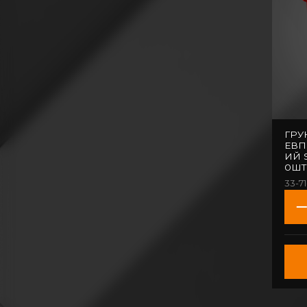
ГРУ
ЕВ
ИЙ 
0ШТ
33-7