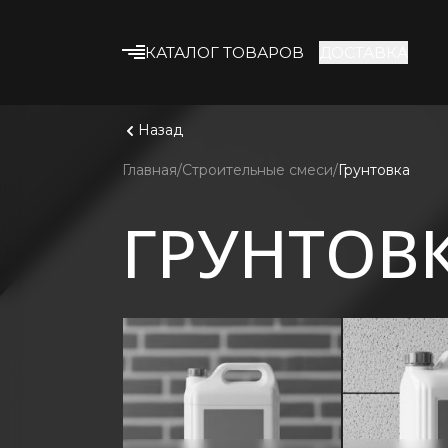
КАТАЛОГ ТОВАРОВ
ДОСТАВКА
Что ище
Смотрет
Строительные смеси
Назад
Клеевые смеси
Главная
Строительные смеси
Грунтовка
Гипсокартон
ГРУНТОВ
Профиль и
комплектующие
Утеплитель
Армирующие
материалы
Строительная химия
Лакокрасочные
материалы