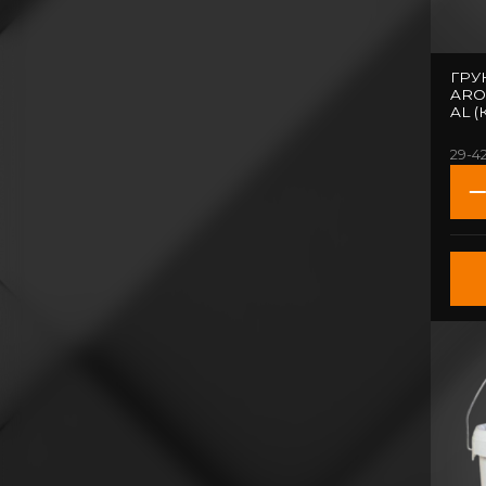
ГРУ
ARO
AL (
29-4