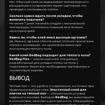
Нет. Обычный клей не выдерживает температурного
расширения и со временем теряет сцепление, что
приводит к отклеиванию плитки.
Сколько нужно ждать после укладки, чтобы
включить подогрев?
Не менее 7 дней. Начинать следует с минимальной
температуры, постепенно повышая её в течение
нескольких дней.
Важно ли, чтобы клей имел высокую адгезию?
Да. Именно адгезия обеспечивает плотное прилегание
плитки к основанию, что критически важно при
эксплуатации тёплого пола.
Какой клей RedBag подходит для тёплого пола?
RedBag Flex
— эластичный клей, специально
разработанный для укладки плитки на полы с
подогревом. Имеет все необходимые сертификаты и
соответствует нормам.
ВЫВОД
Тёплый пол — это удобно и современно, но только при
правильном выборе клея.
Эластичный клей для
плитки на тёплый пол
— обязательное условие
надёжного монтажа. Выбирая
RedBag
, вы инвестируете
в спокойствие, качество и долговечность. Обращайтесь
к нашим менеджерам — поможем подобрать нужный