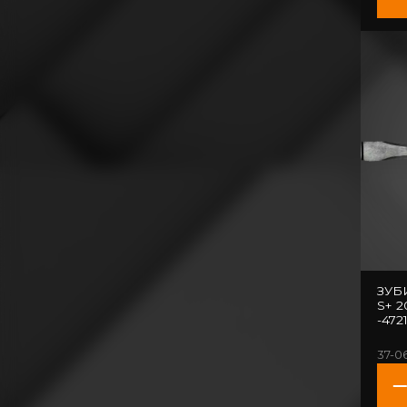
ЗУБИЛО "ДОЛ
S+ 
-472
37-0