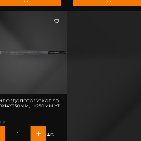
ОТО" УЗКОЕ SD
20Х14Х250ММ, L=250ММ YT
1
6-6
шт.