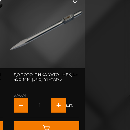
И
ДОЛОТО-ПИКА YATO : HEX, L=
450 ММ [5/10] YT-47375
37-07-1
шт.