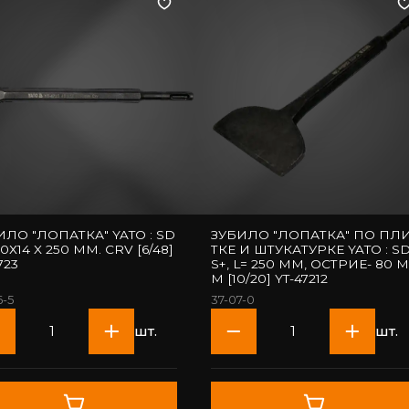
ИЛО "ЛОПАТКА" YATO : SD
ЗУБИЛО "ЛОПАТКА" ПО ПЛ
40Х14 X 250 ММ. CRV [6/48]
ТКЕ И ШТУКАТУРКЕ YATO : SD
723
S+, L= 250 ММ, ОСТРИЕ- 80 М
М [10/20] YT-47212
6-5
37-07-0
шт.
шт.