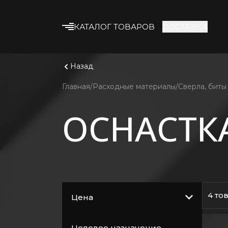
КАТАЛОГ ТОВАРОВ
ДОСТАВКА
Что ище
Смотрет
Строительные смеси
Назад
Клеевые смеси
Главная
Расходные материалы
Сверла, биты
Гипсокартон
ОСНАСТК
Профиль и
комплектующие
Утеплитель
Армирующие
материалы
Строительная химия
4 то
Цена
Лакокрасочные
материалы
Целевое назначение