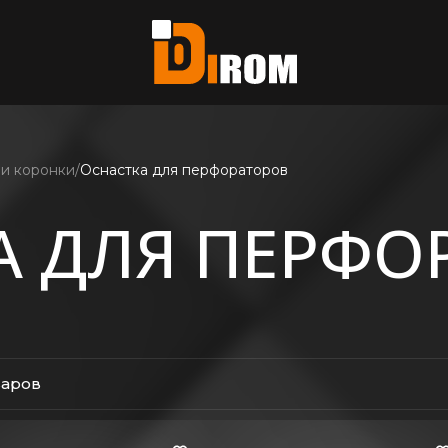
те?
ь все
 и коронки
Оснастка для перфораторов
А ДЛЯ ПЕРФО
варов