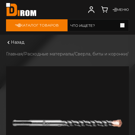
МЕНЮ
КАТАЛОГ ТОВАРОВ
ЧТО ИЩЕТЕ?
Смотреть все
Назад
Главная
Расходные материалы
Сверла, биты и коронки
Бу