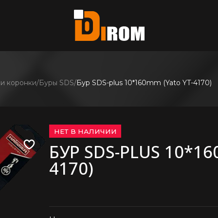
те?
ь все
 и коронки
Буры SDS
Бур SDS-plus 10*160mm (Yato YT-4170)
НЕТ В НАЛИЧИИ
БУР SDS-PLUS 10*16
4170)