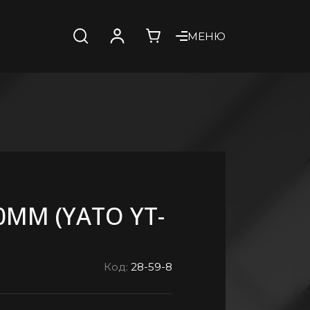
МЕНЮ
0MM (YATO YT-
Код:
28-59-8