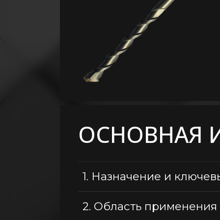
Крепление
Расходные
материалы
Общестроительные
материалы
Кровельные
материалы
Пиломатериалы
Электричество
ОСНОВНАЯ 
Сантехника,
водопровод,
вентиляция
1.
Назначение и ключев
2.
Область применения