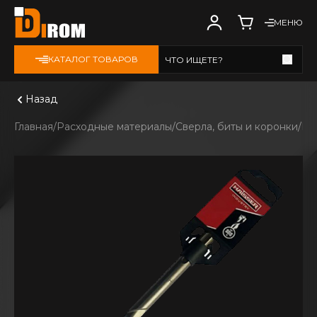
МЕНЮ
КАТАЛОГ ТОВАРОВ
ЧТО ИЩЕТЕ?
Смотреть все
Назад
Главная
Расходные материалы
Сверла, биты и коронки
Бу