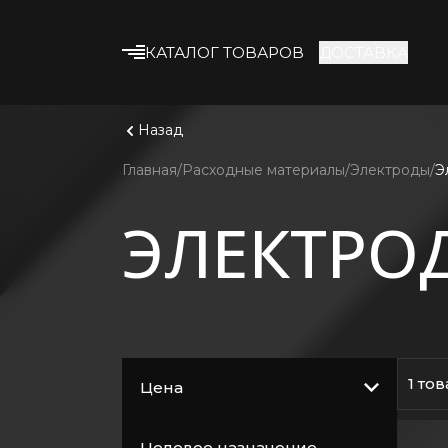
КАТАЛОГ ТОВАРОВ
ДОСТАВКА
Что ище
Смотрет
Строительные смеси
Назад
Клеевые смеси
Главная
Расходные материалы
Электроды
Э
Гипсокартон
ЭЛЕКТРО
Профиль и
комплектующие
Утеплитель
Армирующие
материалы
Строительная химия
1 то
Цена
Лакокрасочные
материалы
Целевое назначение