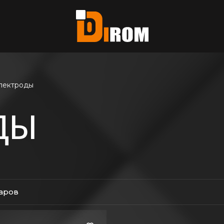
те?
ь все
лектроды
ДЫ
варов