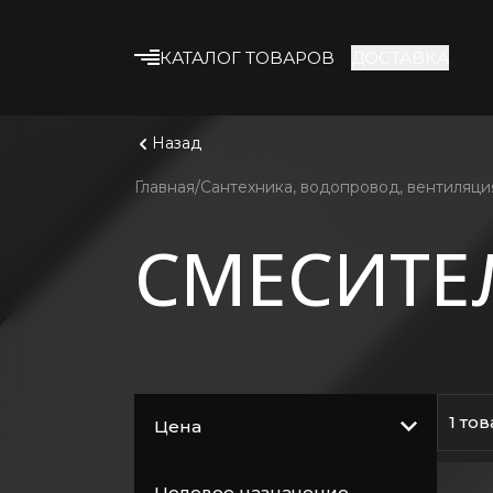
КАТАЛОГ ТОВАРОВ
ДОСТАВКА
Что ище
Смотрет
Строительные смеси
Назад
Клеевые смеси
Главная
Сантехника, водопровод, вентиляци
Гипсокартон
СМЕСИТЕ
Профиль и
комплектующие
Утеплитель
Армирующие
материалы
Строительная химия
1 то
Цена
Лакокрасочные
материалы
Целевое назначение