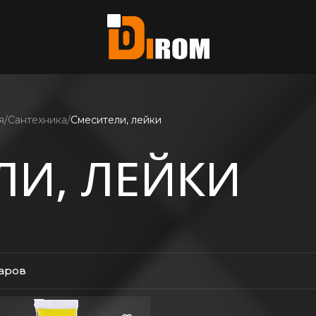
те?
ь все
я
Сантехника
Смесители, лейки
ЛИ, ЛЕЙКИ
варов