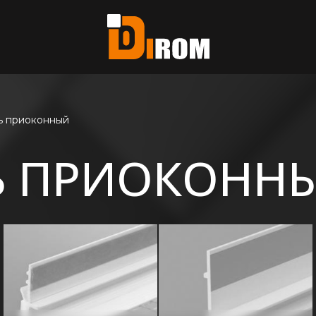
те?
ь все
ь приоконный
Ь ПРИОКОНН