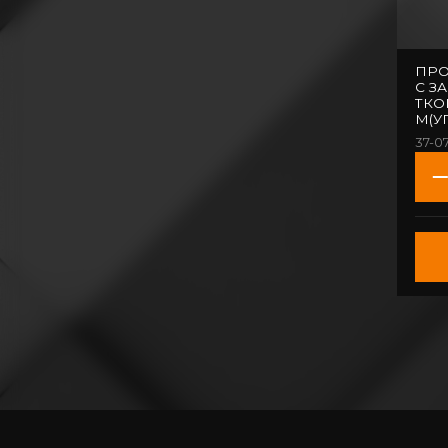
ПРО
С З
ТКОЙ
М(У
37-0