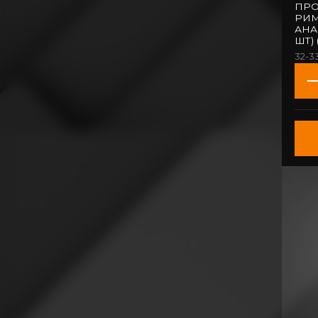
ПРО
РИМ
АНАВКА 
32-3