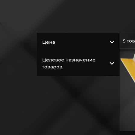
Крепление
Расходные
материалы
Общестроительные
материалы
5 то
Цена
Кровельные
материалы
Целевое назначение
Пиломатериалы
товаров
Электричество
Сантехника,
водопровод,
вентиляция