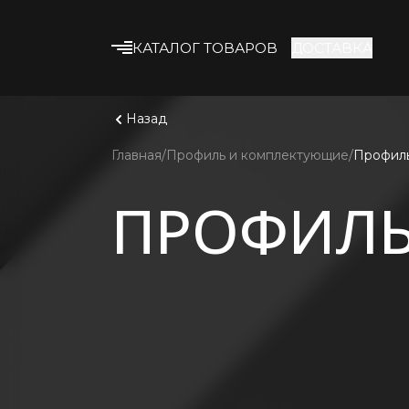
КАТАЛОГ ТОВАРОВ
ДОСТАВКА
Что ище
Смотрет
Строительные смеси
Назад
Клеевые смеси
Главная
Профиль и комплектующие
Профил
Гипсокартон
ПРОФИЛ
Профиль и
комплектующие
Утеплитель
Армирующие
материалы
Строительная химия
Лакокрасочные
материалы