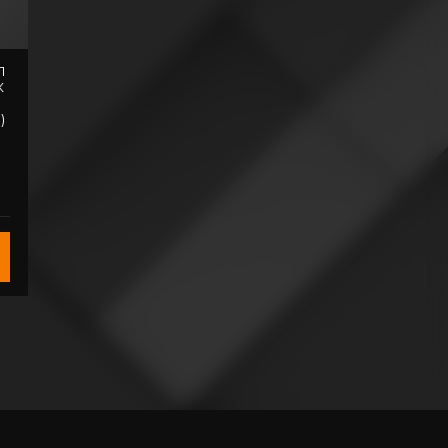
П
К
Л
)