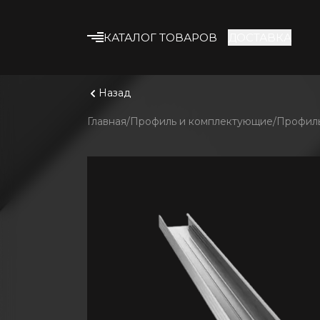
КАТАЛОГ ТОВАРОВ
ДОСТАВКА
Что ище
Смотрет
Строительные смеси
Назад
Клеевые смеси
Главная
Профиль и комплектующие
Профиль
Гипсокартон
Профиль и
комплектующие
Утеплитель
Армирующие
материалы
Строительная химия
Лакокрасочные
материалы