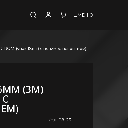
МЕНЮ
(DIROM (упак.18шт) с полимер.покрытием)
5ММ (3М)
 С
ЕМ)
Код:
08-23