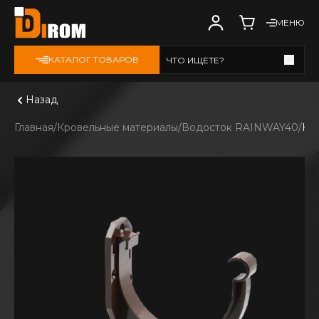
МЕНЮ
КАТАЛОГ ТОВАРОВ
ЧТО ИЩЕТЕ?
Смотреть все
Назад
Главная
Кровельные материалы
Водосток RAINWAY40
Кр