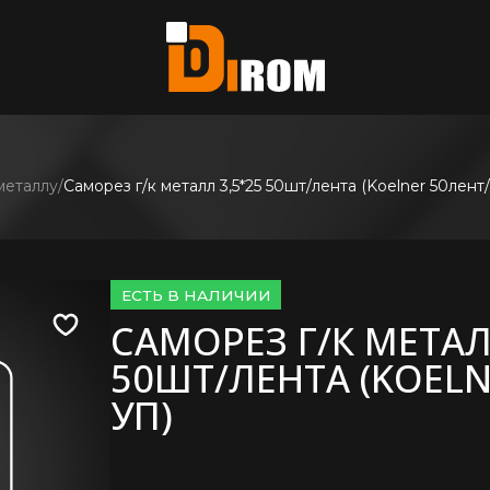
те?
ь все
металлу
Саморез г/к металл 3,5*25 50шт/лента (Koelner 50лент/
ЕСТЬ В НАЛИЧИИ
САМОРЕЗ Г/К МЕТАЛ
50ШТ/ЛЕНТА (KOELN
УП)