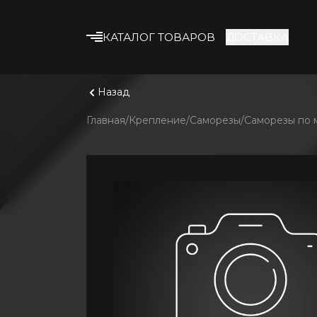
КАТАЛОГ ТОВАРОВ
ДОСТАВКА
Что ище
Смотрет
Строительные смеси
Назад
Клеевые смеси
Главная
Крепление
Саморезы
Саморезы по 
Гипсокартон
Профиль и
комплектующие
Утеплитель
Армирующие
материалы
Строительная химия
Лакокрасочные
материалы