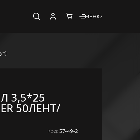
МЕНЮ
уп)
Л 3,5*25
ER 50ЛЕНТ/
Код:
37-49-2