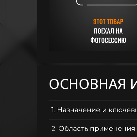
Крепление
Расходные
материалы
Общестроительные
материалы
Кровельные
материалы
Пиломатериалы
Электричество
ОСНОВНАЯ 
Сантехника,
водопровод,
вентиляция
1.
Назначение и ключев
2.
Область применения