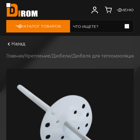
МЕНЮ
КАТАЛОГ ТОВАРОВ
ЧТО ИЩЕТЕ?
Смотреть все
Назад
Главная
Крепление
Дюбели
Дюбеля для теплоизоляции
К