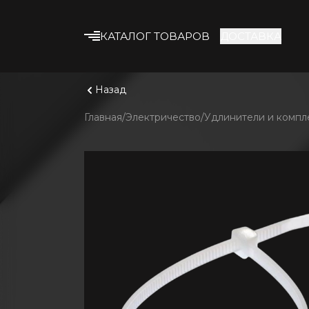
КАТАЛОГ ТОВАРОВ
ДОСТАВКА
Что ище
Смотрет
Строительные смеси
Назад
Клеевые смеси
Главная
Электричество
Удлинители и комп
Гипсокартон
Профиль и
комплектующие
Утеплитель
Армирующие
материалы
Строительная химия
Лакокрасочные
материалы