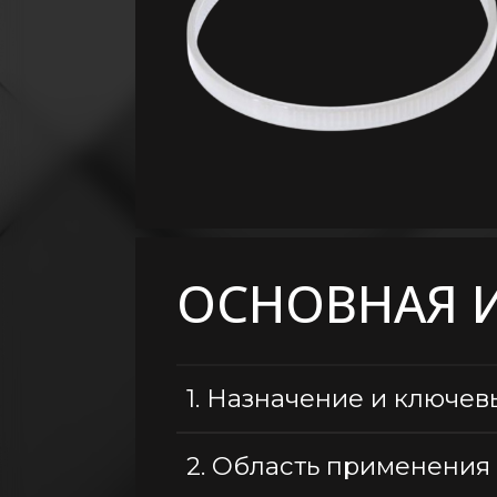
Крепление
Расходные
материалы
Общестроительные
материалы
Кровельные
материалы
Пиломатериалы
Электричество
ОСНОВНАЯ 
Сантехника,
водопровод,
вентиляция
1.
Назначение и ключев
2.
Область применения